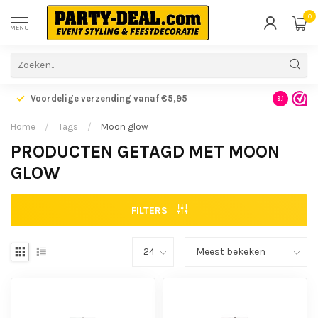
0
MENU
Voordelige verzending vanaf €5,95
Gratis ve
9.1
Home
/
Tags
/
Moon glow
PRODUCTEN GETAGD MET MOON
GLOW
FILTERS