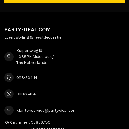
PARTY-DEAL.COM
Event styling & feestdecoratie
Kuipersweg 19
4338PH Middelburg
The Netherlands
0118-234114
0118234114
klantenservice@party-deal.com
KVK nummer:
95856730