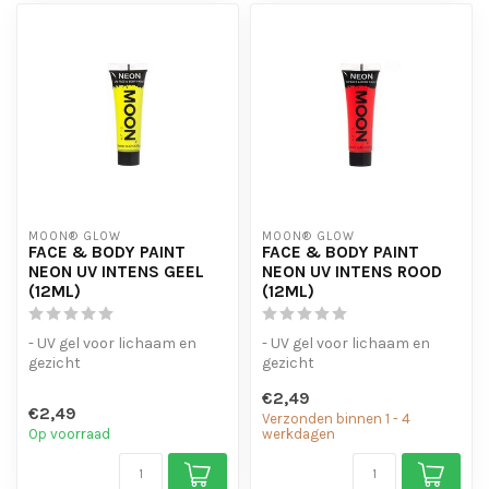
MOON® GLOW
MOON® GLOW
FACE & BODY PAINT
FACE & BODY PAINT
NEON UV INTENS GEEL
NEON UV INTENS ROOD
(12ML)
(12ML)
- UV gel voor lichaam en
- UV gel voor lichaam en
gezicht
gezicht
- verkrijgbaar in een breed
- verkrijgbaar in een breed
€2,49
scala aan kleuren.
scala aan kleuren.
€2,49
Verzonden binnen 1 - 4
Op voorraad
werkdagen