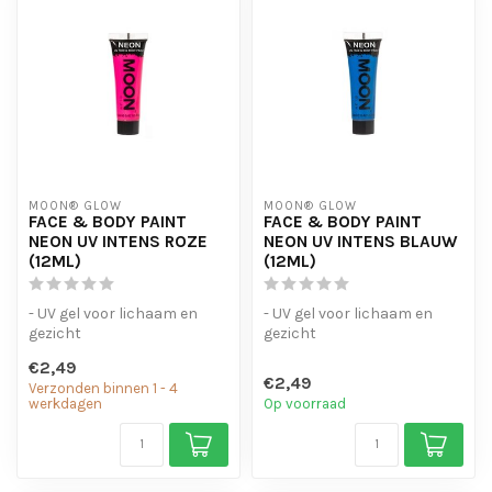
MOON® GLOW
MOON® GLOW
FACE & BODY PAINT
FACE & BODY PAINT
NEON UV INTENS ROZE
NEON UV INTENS BLAUW
(12ML)
(12ML)
- UV gel voor lichaam en
- UV gel voor lichaam en
gezicht
gezicht
- verkrijgbaar in een breed
- verkrijgbaar in een breed
€2,49
scala aan kleuren.
scala aan kleuren.
€2,49
Verzonden binnen 1 - 4
werkdagen
Op voorraad