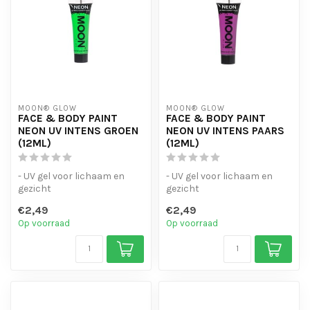
MOON® GLOW
MOON® GLOW
FACE & BODY PAINT
FACE & BODY PAINT
NEON UV INTENS GROEN
NEON UV INTENS PAARS
(12ML)
(12ML)
- UV gel voor lichaam en
- UV gel voor lichaam en
gezicht
gezicht
- verkrijgbaar in een breed
- verkrijgbaar in een breed
€2,49
€2,49
scala aan kleuren.
scala aan kleuren.
Op voorraad
Op voorraad