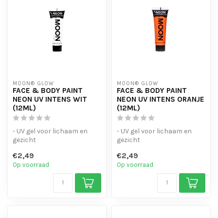
MOON® GLOW
MOON® GLOW
FACE & BODY PAINT
FACE & BODY PAINT
NEON UV INTENS WIT
NEON UV INTENS ORANJE
(12ML)
(12ML)
- UV gel voor lichaam en
- UV gel voor lichaam en
gezicht
gezicht
- verkrijgbaar in een breed
- verkrijgbaar in een breed
€2,49
€2,49
scala aan kleuren.
scala aan kleuren.
Op voorraad
Op voorraad