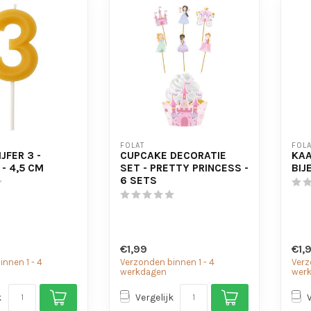
FOLAT
FOLA
JFER 3 -
CUPCAKE DECORATIE
KAA
- 4,5 CM
SET - PRETTY PRINCESS -
BIJ
6 SETS
€1,99
€1,
nnen 1 - 4
Verzonden binnen 1 - 4
Verz
werkdagen
wer
k
Vergelijk