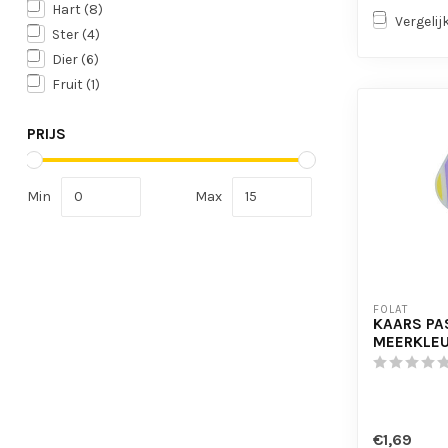
Hart
(8)
Vergelij
Ster
(4)
Dier
(6)
Fruit
(1)
PRIJS
Min
Max
FOLAT
KAARS PAS
MEERKLEU
€1,69