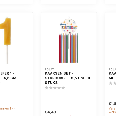
FOLAT
FOLA
JFER 1 -
KAARSEN SET -
KAA
- 4,5 CM
STARBURST - 9,5 CM - 11
MEE
STUKS
€1,
nnen 1 - 4
Verz
€4,49
wer