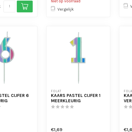
Niet op voorraad
k
Vergelijk
FOLAT
FOLA
TEL CIJFER 6
KAARS PASTEL CIJFER 1
KAA
RIG
MEERKLEURIG
VE
€1,69
€1,