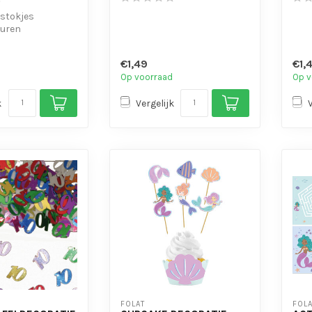
 stokjes
euren
€1,49
€1,
Op voorraad
Op v
k
Vergelijk
FOLAT
FOLA