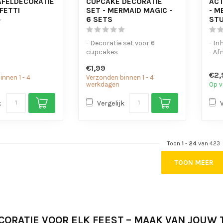
TAFELDECORATIE
CUPCAKE DECORATIE
ACT
FETTI
SET - MERMAID MAGIC -
- M
6 SETS
ST
- Decoratie set voor 6
- In
cupcakes
- Af
€1,99
€2,
nnen 1 - 4
Verzonden binnen 1 - 4
werkdagen
Op v
k
Vergelijk
Toon
1
-
24
van 423
TOON MEER
CORATIE VOOR ELK FEEST – MAAK VAN JOUW 