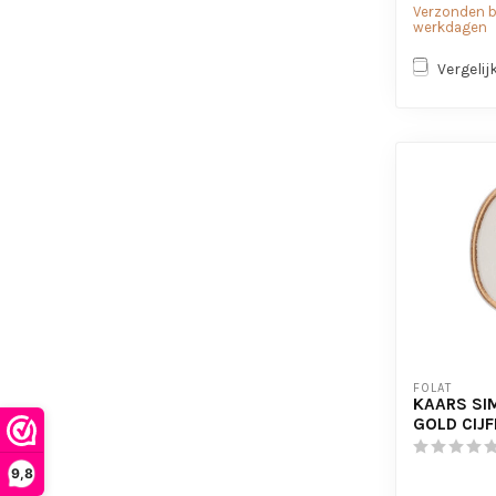
Verzonden bi
werkdagen
Vergelij
FOLAT
KAARS SI
GOLD CIJF
9,8