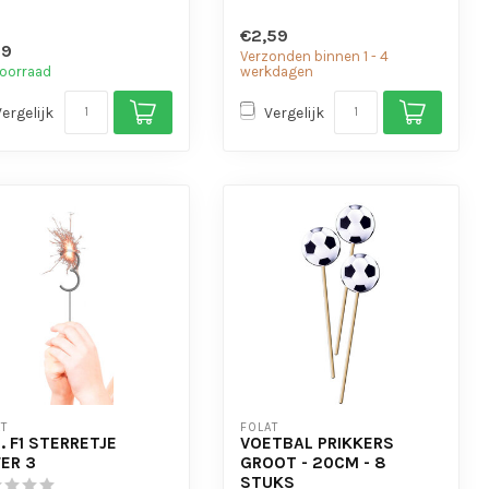
€2,59
99
Verzonden binnen 1 - 4
oorraad
werkdagen
Vergelijk
Vergelijk
T
FOLAT
. F1 STERRETJE
VOETBAL PRIKKERS
FER 3
GROOT - 20CM - 8
STUKS