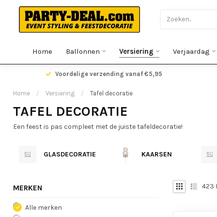
Home
Ballonnen
Versiering
Verjaardag
gen
Voordelige verzending vanaf €5,95
Home
/
Versiering
/
Tafel decoratie
TAFEL DECORATIE
Een feest is pas compleet met de juiste tafeldecoratie!
GLASDECORATIE
KAARSEN
423
MERKEN
Alle merken