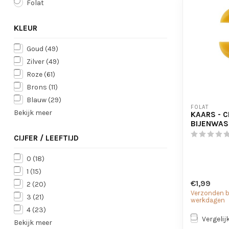
Folat
KLEUR
Goud
(49)
Zilver
(49)
Roze
(61)
Brons
(11)
Blauw
(29)
FOLAT
Bekijk meer
KAARS - CI
BIJENWAS 
CIJFER / LEEFTIJD
0
(18)
1
(15)
€1,99
2
(20)
Verzonden bi
3
(21)
werkdagen
4
(23)
Vergelij
Bekijk meer