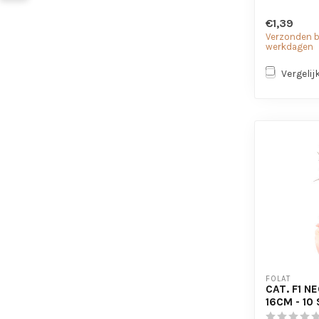
€1,39
Verzonden bi
werkdagen
Vergelij
FOLAT
CAT. F1 N
16CM - 10