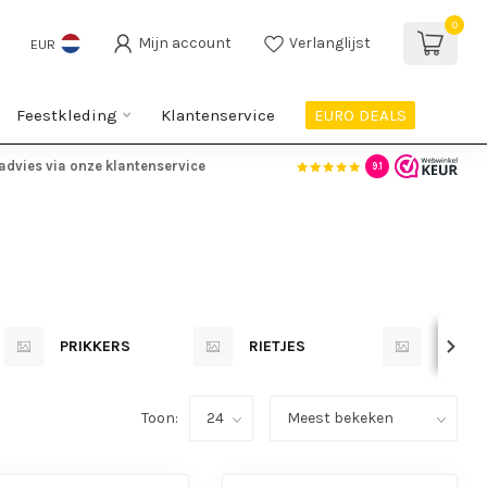
0
Mijn account
Verlanglijst
EUR
Feestkleding
Klantenservice
EURO DEALS
advies via onze klantenservice
9.1
PRIKKERS
RIETJES
TAART
Toon: