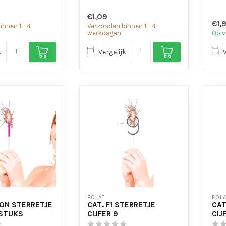
€1,09
€1,
nnen 1 - 4
Verzonden binnen 1 - 4
werkdagen
Op v
k
Vergelijk
FOLAT
FOLA
EON STERRETJE
CAT. F1 STERRETJE
CAT
 STUKS
CIJFER 9
CIJ