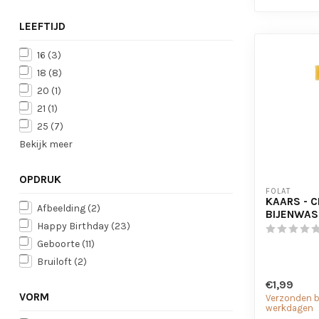
LEEFTIJD
16
(3)
18
(8)
20
(1)
21
(1)
25
(7)
Bekijk meer
OPDRUK
FOLAT
KAARS - CI
Afbeelding
(2)
BIJENWAS 
Happy Birthday
(23)
Geboorte
(11)
Bruiloft
(2)
€1,99
VORM
Verzonden bi
werkdagen