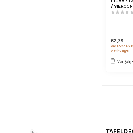
10 JAAR 
/ SIERCON
€2,79
Verzonden bi
werkdagen
Vergelij
TAFELDE