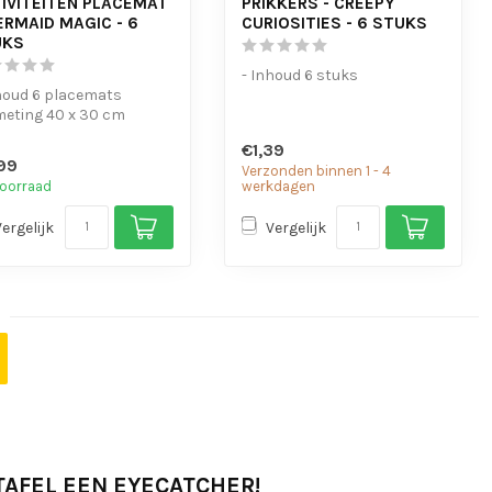
IVITEITEN PLACEMAT
PRIKKERS - CREEPY
ERMAID MAGIC - 6
CURIOSITIES - 6 STUKS
UKS
- Inhoud 6 stuks
houd 6 placemats
meting 40 x 30 cm
€1,39
99
Verzonden binnen 1 - 4
oorraad
werkdagen
Vergelijk
Vergelijk
TAFEL EEN EYECATCHER!