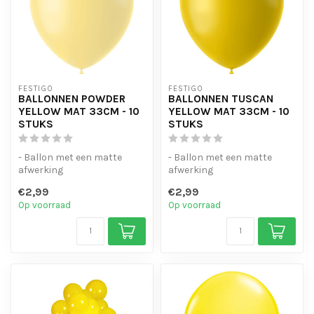
FESTIGO
FESTIGO
BALLONNEN POWDER
BALLONNEN TUSCAN
YELLOW MAT 33CM - 10
YELLOW MAT 33CM - 10
STUKS
STUKS
- Ballon met een matte
- Ballon met een matte
afwerking
afwerking
- Gemaakt van 100%
- Gemaakt van 100%
€2,99
€2,99
natuurlijke latex
natuurlijke latex
Op voorraad
Op voorraad
- Geschi...
- Geschi...