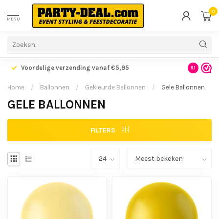
0
MENU
Voordelige verzending vanaf €5,95
Gratis ve
9.1
Home
/
Ballonnen
/
Gekleurde Ballonnen
/
Gele Ballonnen
GELE BALLONNEN
FILTERS