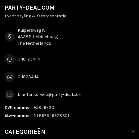
PARTY-DEAL.COM
Event styling & feestdecoratie
Kuipersweg 19
4338PH Middelburg
The Netherlands
0118-234114
0118234114
klantenservice@party-deal.com
KVK nummer:
95856730
btw-nummer:
NL867346978B01
CATEGORIEËN