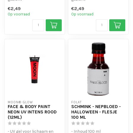
- verkrijgbaar in een breed
- verkrijgbaar in een breed
€2,49
€2,49
scala aan kleuren.
scala aan kleuren.
Op voorraad
Op voorraad
MOON® GLOW
FOLAT
FACE & BODY PAINT
SCHMINK - NEPBLOED -
NEON UV INTENS ROOD
HALLOWEEN - FLESJE
(12ML)
100 ML
- UV gel voor lichaam en
- Inhoud 100 ml