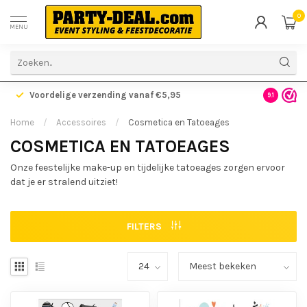
0
MENU
Voordelige verzending vanaf €5,95
Gratis ve
9.1
Home
/
Accessoires
/
Cosmetica en Tatoeages
COSMETICA EN TATOEAGES
Onze feestelijke make-up en tijdelijke tatoeages zorgen ervoor
dat je er stralend uitziet!
FILTERS