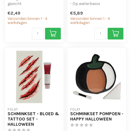
gezicht
- Op waterbasis
- verkrijgbaar in een breed
€2,49
€5,89
scala aan kleuren.
Verzonden binnen 1 - 4
Verzonden binnen 1 - 4
werkdagen
werkdagen
FOLAT
FOLAT
SCHMINKSET - BLOED &
SCHMINKSET POMPOEN -
TATTOO SET -
HAPPY HALLOWEEN
HALLOWEEN