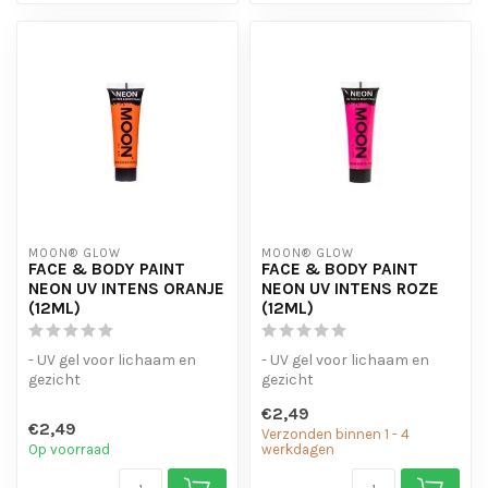
MOON® GLOW
MOON® GLOW
FACE & BODY PAINT
FACE & BODY PAINT
NEON UV INTENS ORANJE
NEON UV INTENS ROZE
(12ML)
(12ML)
- UV gel voor lichaam en
- UV gel voor lichaam en
gezicht
gezicht
- verkrijgbaar in een breed
- verkrijgbaar in een breed
€2,49
scala aan kleuren.
scala aan kleuren.
€2,49
Verzonden binnen 1 - 4
Op voorraad
werkdagen