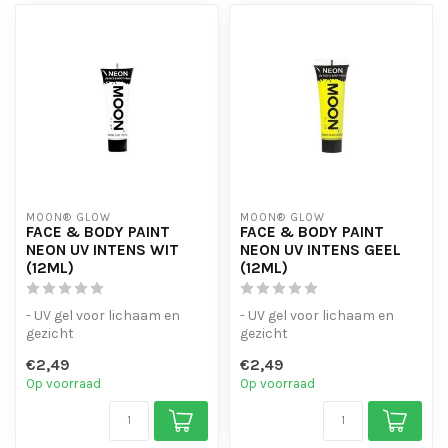
MOON® GLOW
MOON® GLOW
FACE & BODY PAINT
FACE & BODY PAINT
NEON UV INTENS WIT
NEON UV INTENS GEEL
(12ML)
(12ML)
- UV gel voor lichaam en
- UV gel voor lichaam en
gezicht
gezicht
- verkrijgbaar in een breed
- verkrijgbaar in een breed
€2,49
€2,49
scala aan kleuren.
scala aan kleuren.
Op voorraad
Op voorraad