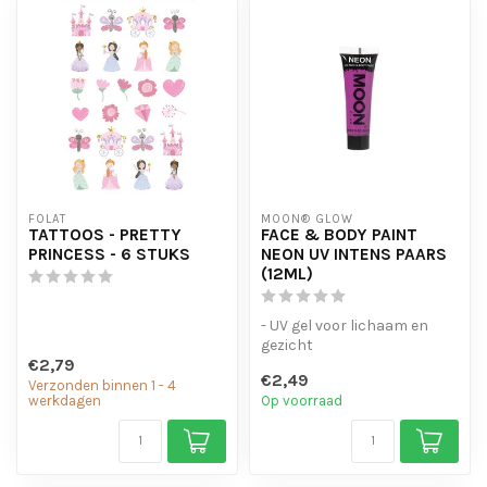
FOLAT
MOON® GLOW
TATTOOS - PRETTY
FACE & BODY PAINT
PRINCESS - 6 STUKS
NEON UV INTENS PAARS
(12ML)
- UV gel voor lichaam en
gezicht
€2,79
- verkrijgbaar in een breed
€2,49
scala aan kleuren.
Verzonden binnen 1 - 4
werkdagen
Op voorraad