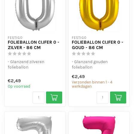
FESTIGO
FESTIGO
FOLIEBALLON CIJFER 0 -
FOLIEBALLON CIJFER 0 -
ZILVER - 86 CM
GOUD - 86 CM
- Glanzend zilveren
- Glanzend gouden
folieballon
folieballon
- Geschikt voor helium en
- Geschikt voor helium en
€2,49
lucht
lucht
€2,49
Verzonden binnen 1 - 4
- Met oogjes o...
- Met oogjes om ...
Op voorraad
werkdagen