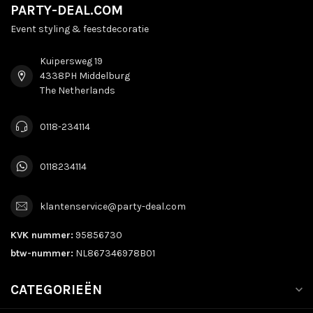
PARTY-DEAL.COM
Event styling & feestdecoratie
Kuipersweg 19
4338PH Middelburg
The Netherlands
0118-234114
0118234114
klantenservice@party-deal.com
KVK nummer:
95856730
btw-nummer:
NL867346978B01
CATEGORIEËN