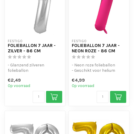
FESTIGO
FESTIGO
FOLIEBALLON 7 JAAR -
FOLIEBALLON 7 JAAR -
ZILVER - 86 CM
NEON ROZE - 86 CM
- Glanzend zilveren
- Neon roze folieballon
folieballon
- Geschikt voor helium
- Geschikt voor helium en
- Met oogjes om de ballon
€2,49
€4,99
lucht
op te...
Op voorraad
Op voorraad
- Met oogjes o...