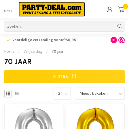
0
MENU
Voordelige verzending vanaf €5,95
Gratis ve
9.1
Home
/
Verjaardag
/
70 jaar
70 JAAR
FILTERS