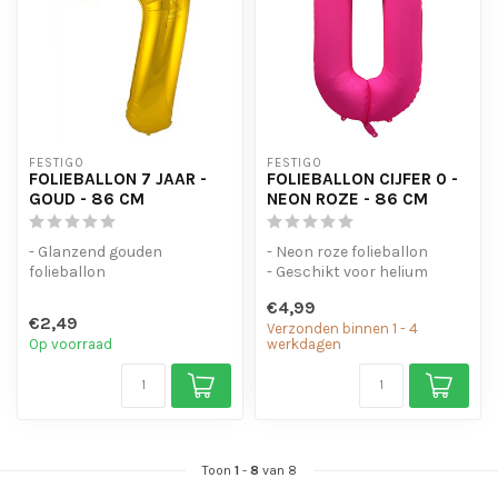
FESTIGO
FESTIGO
FOLIEBALLON 7 JAAR -
FOLIEBALLON CIJFER 0 -
GOUD - 86 CM
NEON ROZE - 86 CM
- Glanzend gouden
- Neon roze folieballon
folieballon
- Geschikt voor helium
- Geschikt voor helium en
- Met oogjes om de ballon
€4,99
lucht
op te...
€2,49
Verzonden binnen 1 - 4
- Met oogjes om ...
Op voorraad
werkdagen
Toon
1
-
8
van 8