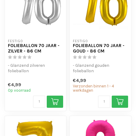
FESTIGO
FESTIGO
FOLIEBALLON 70 JAAR -
FOLIEBALLON 70 JAAR -
ZILVER - 86 CM
GOUD - 86 CM
- Glanzend zilveren
- Glanzend gouden
folieballon
folieballon
- Geschikt voor helium en
- Geschikt voor helium en
€4,99
lucht
lucht
€4,99
Verzonden binnen 1 - 4
- Met oogjes o...
- Met oogjes om ...
Op voorraad
werkdagen