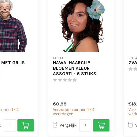
FOLAT
FOLA
 MET GRIJS
HAWAI HAARCLIP
ZWA
BLOEMEN KLEUR
ASSORTI - 6 STUKS
€0,99
€13
nnen 1 - 4
Verzonden binnen 1 - 4
Verz
werkdagen
wer
k
Vergelijk