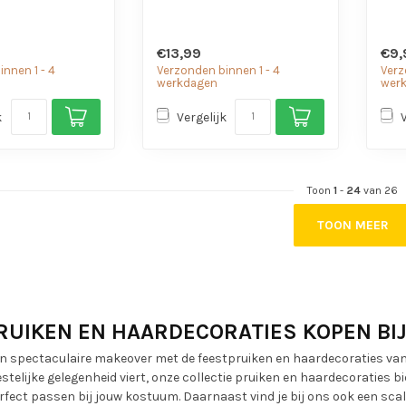
€13,99
€9,
nnen 1 - 4
Verzonden binnen 1 - 4
Verz
werkdagen
wer
k
Vergelijk
Toon
1
-
24
van 26
TOON MEER
RUIKEN EN HAARDECORATIES KOPEN BI
een spectaculaire makeover met de feestpruiken en haardecoraties van
stelijke gelegenheid viert, onze collectie pruiken en haardecoraties bied
erfect passen bij jouw kostuum. Daarnaast vind je bij ons ook een sc