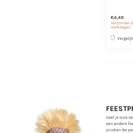
€4,49
Verzonden bi
werkdagen
Vergelij
FEESTP
Geef je look 
een andere fee
pruiken die p