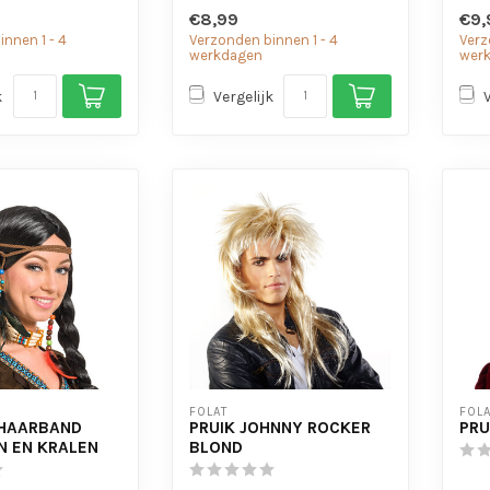
€8,99
€9,
nnen 1 - 4
Verzonden binnen 1 - 4
Verz
werkdagen
wer
k
Vergelijk
FOLAT
FOLA
 HAARBAND
PRUIK JOHNNY ROCKER
PRU
N EN KRALEN
BLOND