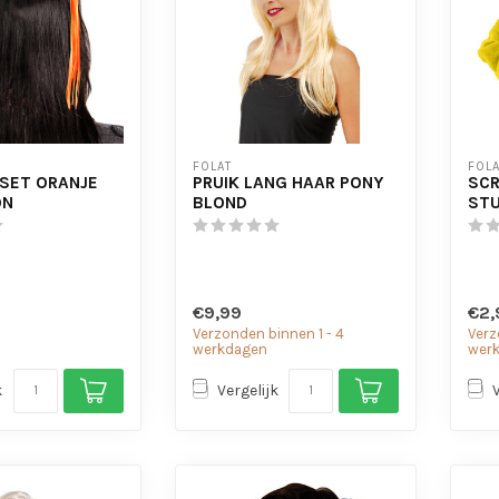
FOLAT
FOLA
 SET ORANJE
PRUIK LANG HAAR PONY
SCR
ON
BLOND
ST
€9,99
€2,
Verzonden binnen 1 - 4
Verz
werkdagen
wer
k
Vergelijk