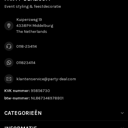
Event styling & feestdecoratie
Kuipersweg 19
4338PH Middelburg
The Netherlands
0118-234114
0118234114
klantenservice@party-deal.com
KVK nummer:
95856730
btw-nummer:
NL867346978B01
CATEGORIEËN