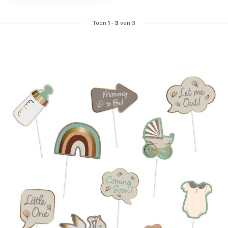
Toon
1
-
3
van 3