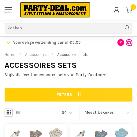
0
MENU
Voordelige verzending vanaf €5,95
Gratis ve
9.1
Home
/
Accessoires
/
Accessoires sets
ACCESSOIRES SETS
Stijlvolle feestaccessoires sets van Party-Deal.com!
FILTERS