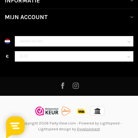
INFORMATIE
MIJN ACCOUNT
€
© Copyright 2026 Party-Deal.com
- Powered by
Lightspeed
-
Lightspeed design
by
Dyvelopment