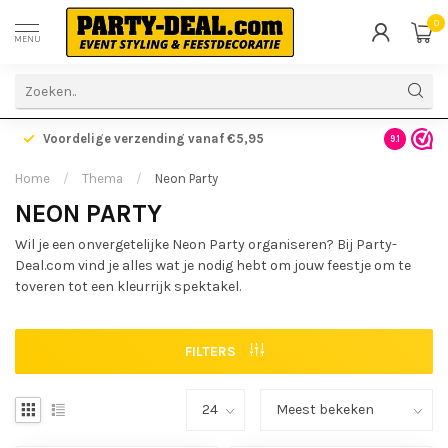
0
MENU
Voordelige verzending vanaf €5,95
Gratis ve
9.1
Home
/
Thema
/
Neon Party
NEON PARTY
Wil je een onvergetelijke Neon Party organiseren? Bij Party-
Deal.com vind je alles wat je nodig hebt om jouw feestje om te
toveren tot een kleurrijk spektakel.
FILTERS