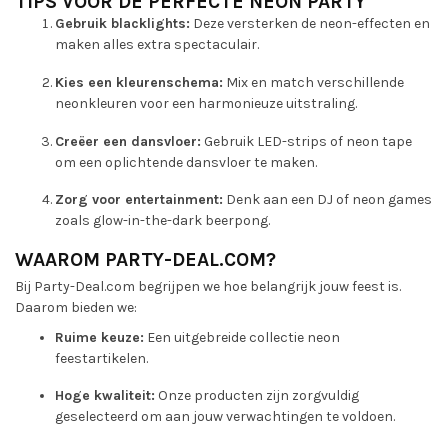
TIPS VOOR DE PERFECTE NEON PARTY
Gebruik blacklights:
Deze versterken de neon-effecten en
maken alles extra spectaculair.
Kies een kleurenschema:
Mix en match verschillende
neonkleuren voor een harmonieuze uitstraling.
Creëer een dansvloer:
Gebruik LED-strips of neon tape
om een oplichtende dansvloer te maken.
Zorg voor entertainment:
Denk aan een DJ of neon games
zoals glow-in-the-dark beerpong.
WAAROM PARTY-DEAL.COM?
Bij Party-Deal.com begrijpen we hoe belangrijk jouw feest is.
Daarom bieden we:
Ruime keuze:
Een uitgebreide collectie neon
feestartikelen.
Hoge kwaliteit:
Onze producten zijn zorgvuldig
geselecteerd om aan jouw verwachtingen te voldoen.