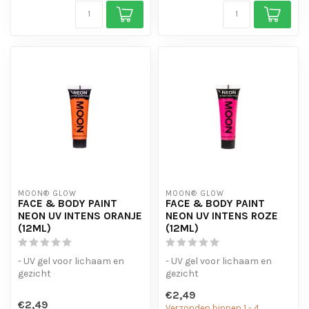
MOON® GLOW
MOON® GLOW
FACE & BODY PAINT
FACE & BODY PAINT
NEON UV INTENS ORANJE
NEON UV INTENS ROZE
(12ML)
(12ML)
- UV gel voor lichaam en
- UV gel voor lichaam en
gezicht
gezicht
- verkrijgbaar in een breed
- verkrijgbaar in een breed
€2,49
scala aan kleuren.
scala aan kleuren.
€2,49
Verzonden binnen 1 - 4