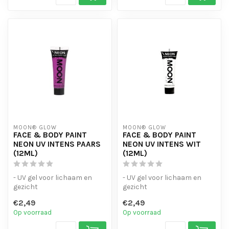
MOON® GLOW
MOON® GLOW
FACE & BODY PAINT
FACE & BODY PAINT
NEON UV INTENS PAARS
NEON UV INTENS WIT
(12ML)
(12ML)
- UV gel voor lichaam en
- UV gel voor lichaam en
gezicht
gezicht
- verkrijgbaar in een breed
- verkrijgbaar in een breed
€2,49
€2,49
scala aan kleuren.
scala aan kleuren.
Op voorraad
Op voorraad