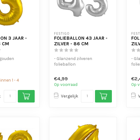
FESTIGO
FES
ON 3 JAAR -
FOLIEBALLON 43 JAAR -
FOL
6 CM
ZILVER - 86 CM
ZIL
 gouden
- Glanzend zilveren
- Gl
folieballon
foli
voor helium en
- Geschikt voor helium en
- Ge
lucht
luch
€4,99
€2,
nnen 1 - 4
 om ...
- Met oogjes o...
- Me
Op voorraad
Op v
k
Vergelijk