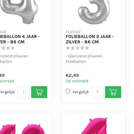
TIGO
FESTIGO
IEBALLON 4 JAAR -
FOLIEBALLON 3 JAAR -
VER - 86 CM
ZILVER - 86 CM
anzend zilveren
- Glanzend zilveren
eballon
folieballon
schikt voor helium en
- Geschikt voor helium en
t
lucht
49
€2,49
t oogjes o...
- Met oogjes o...
oorraad
Op voorraad
Vergelijk
Vergelijk