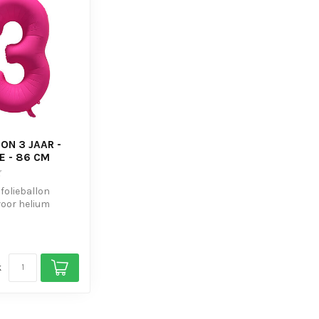
ON 3 JAAR -
E - 86 CM
 folieballon
voor helium
s om de ballon
k