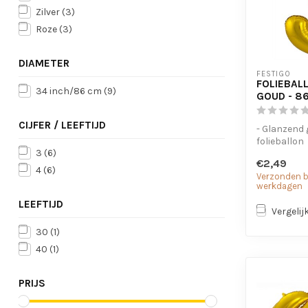
Zilver
(3)
Roze
(3)
DIAMETER
FESTIGO
FOLIEBALL
34 inch/86 cm
(9)
GOUD - 8
CIJFER / LEEFTIJD
- Glanzend
folieballon
3
(6)
- Geschikt 
€2,49
lucht
4
(6)
Verzonden bi
- Met oogjes
werkdagen
LEEFTIJD
Vergelij
30
(1)
40
(1)
PRIJS