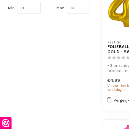
Min
Max
FESTIGO
FOLIEBALL
GOUD - 8
- Glanzend
folieballon
- Geschikt 
€4,99
lucht
Verzonden bi
- Met oogjes
werkdagen
Vergelij