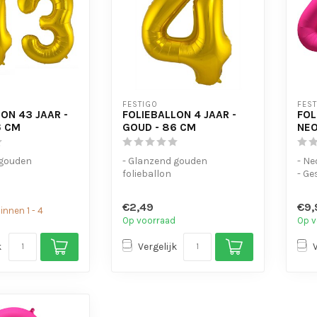
FESTIGO
FES
ON 43 JAAR -
FOLIEBALLON 4 JAAR -
FOL
6 CM
GOUD - 86 CM
NEO
 gouden
- Glanzend gouden
- Ne
folieballon
- Ge
voor helium en
- Geschikt voor helium en
- Me
lucht
op te
€2,49
€9,
nnen 1 - 4
 om ...
- Met oogjes om ...
Op voorraad
Op v
k
Vergelijk