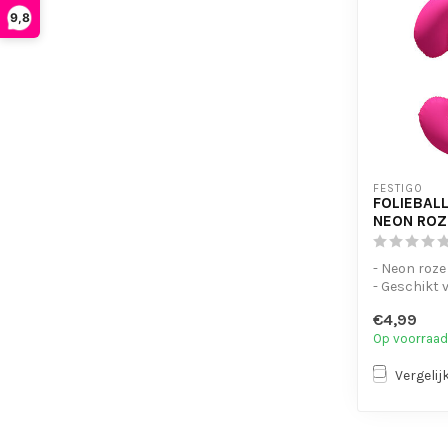
9,8
FESTIGO
FOLIEBALL
NEON ROZ
- Neon roze
- Geschikt 
- Met oogje
€4,99
op te...
Op voorraad
Vergelij