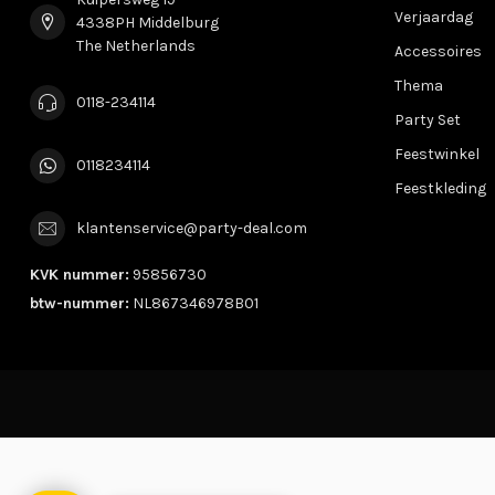
Verjaardag
4338PH Middelburg
The Netherlands
Accessoires
Thema
0118-234114
Party Set
Feestwinkel
0118234114
Feestkleding
klantenservice@party-deal.com
KVK nummer:
95856730
btw-nummer:
NL867346978B01