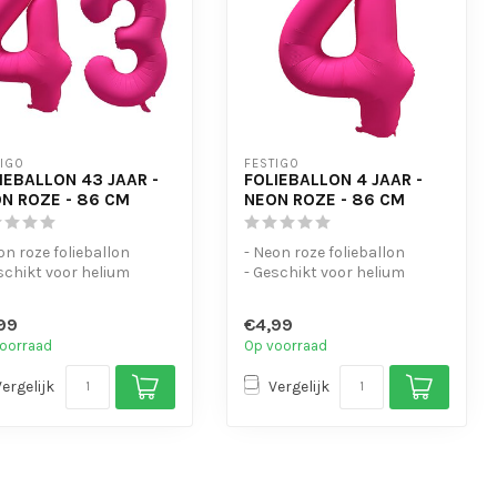
TIGO
FESTIGO
IEBALLON 43 JAAR -
FOLIEBALLON 4 JAAR -
N ROZE - 86 CM
NEON ROZE - 86 CM
on roze folieballon
- Neon roze folieballon
schikt voor helium
- Geschikt voor helium
t oogjes om de ballon
- Met oogjes om de ballon
...
op te...
99
€4,99
oorraad
Op voorraad
Vergelijk
Vergelijk