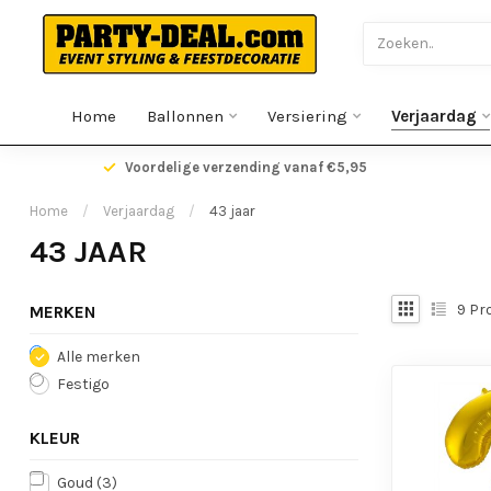
Home
Ballonnen
Versiering
Verjaardag
gen
Voordelige verzending vanaf €5,95
Home
/
Verjaardag
/
43 jaar
43 JAAR
9
Pr
MERKEN
Alle merken
Festigo
KLEUR
Goud
(3)