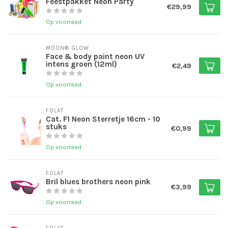
Feestpakket Neon Party
€29,99
Op voorraad
MOON® GLOW
Face & body paint neon UV
intens groen (12ml)
€2,49
Op voorraad
FOLAT
Cat. F1 Neon Sterretje 16cm - 10
stuks
€0,99
Op voorraad
FOLAT
Bril blues brothers neon pink
€3,99
Op voorraad