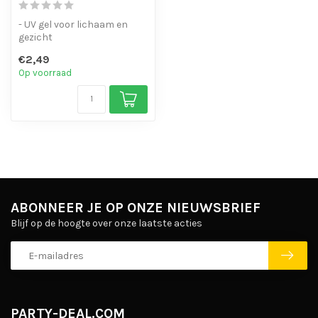
- UV gel voor lichaam en
gezicht
- verkrijgbaar in een breed
€2,49
scala aan kleuren.
Op voorraad
ABONNEER JE OP ONZE NIEUWSBRIEF
Blijf op de hoogte over onze laatste acties
PARTY-DEAL.COM