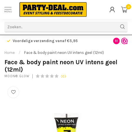
0
MENU
Voordelige verzending vanaf €5,95
Gratis ve
9.1
Home
/
Face & body paint neon UV intens geel (12ml)
Face & body paint neon UV intens geel
(12ml)
(0)
MOON® GLOW