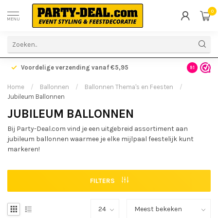
0
MENU
Voordelige verzending vanaf €5,95
Gratis ve
9.1
Home
/
Ballonnen
/
Ballonnen Thema's en Feesten
/
Jubileum Ballonnen
JUBILEUM BALLONNEN
Bij Party-Deal.com vind je een uitgebreid assortiment aan
jubileum ballonnen waarmee je elke mijlpaal feestelijk kunt
markeren!
FILTERS