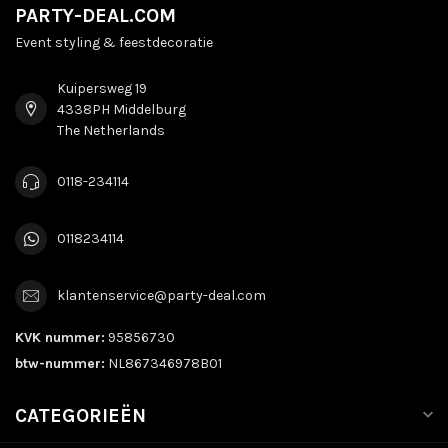
PARTY-DEAL.COM
Event styling & feestdecoratie
Kuipersweg 19
4338PH Middelburg
The Netherlands
0118-234114
0118234114
klantenservice@party-deal.com
KVK nummer:
95856730
btw-nummer:
NL867346978B01
CATEGORIEËN