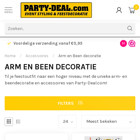
0
MENU
Voordelige verzending vanaf €5,95
Gratis ve
9.1
Home
/
Accessoires
/
Arm en Been decoratie
ARM EN BEEN DECORATIE
Til je feestoutfit naar een hoger niveau met de unieke arm- en
beendecoratie en accessoires van Party-Deal.com!
FILTERS