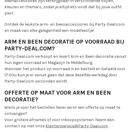
beenaccessoires zijn verkrijgbaar in verschillende stijlen,
kleuren en thema’s, zodat je altijd iets vindt dat bij jouw outfit
past.
Ontdek de leukste arm- en beenaccessoires bij Party-Deal.com
en maak van elke gelegenheid een modefeestje!
ARM EN BEEN DECORATIE OP VOORRAAD BIJ
PARTY-DEAL.COM?
Party-Deal.com verkoopt en levert Arm en Been decoratie vanuit
hun eigen voorraad en Magazijn te Middelburg.
Wanneer het product op voorraad is en besteld en betaald voor
17:00u kun je er vanuit gaan dat deze dezelfde werkdag door
Party-Deal.com verzonden wordt.
OFFERTE OP MAAT VOOR ARM EN BEEN
DECORATIE?
Wens je voor het bestellen liever eerst een offerte op maat te
ontvangen?
Voor grotere afnames of voor inkoopsystemen. Neem dan
contact op met onze
Klantenservice@Party-Deal.com