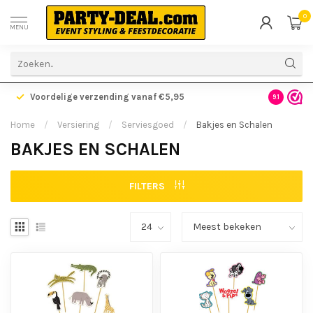
0
MENU
Voordelige verzending vanaf €5,95
Gratis ve
9.1
Home
/
Versiering
/
Serviesgoed
/
Bakjes en Schalen
BAKJES EN SCHALEN
FILTERS