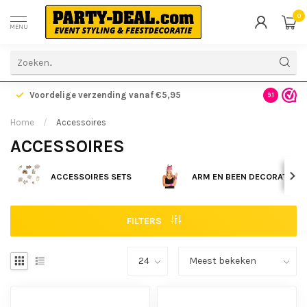
0
MENU
Voordelige verzending vanaf €5,95
Gratis ve
9.1
Home
/
Accessoires
ACCESSOIRES
ACCESSOIRES SETS
ARM EN BEEN DECORATIE
FILTERS