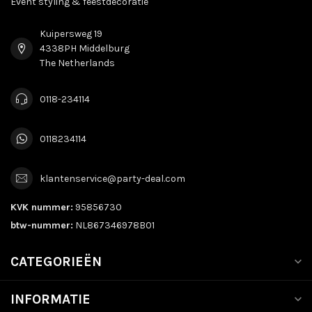
Event styling & feestdecoratie
Kuipersweg 19
4338PH Middelburg
The Netherlands
0118-234114
0118234114
klantenservice@party-deal.com
KVK nummer:
95856730
btw-nummer:
NL867346978B01
CATEGORIEËN
INFORMATIE