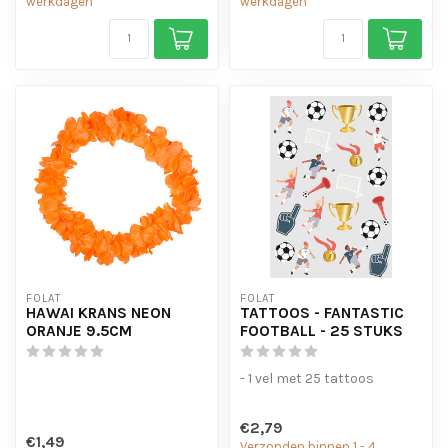
werkdagen
werkdagen
FOLAT
FOLAT
HAWAI KRANS NEON
TATTOOS - FANTASTIC
ORANJE 9.5CM
FOOTBALL - 25 STUKS
- 1 vel met 25 tattoos
€2,79
€1,49
Verzonden binnen 1 - 4