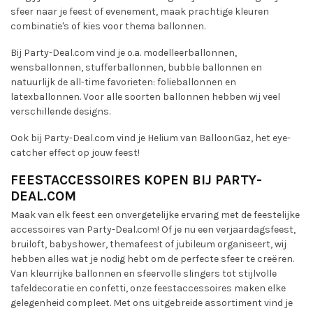
sfeer naar je feest of evenement, maak prachtige kleuren
combinatie's of kies voor thema ballonnen.
Bij Party-Deal.com vind je o.a. modelleerballonnen,
wensballonnen, stufferballonnen, bubble ballonnen en
natuurlijk de all-time favorieten: folieballonnen en
latexballonnen. Voor alle soorten ballonnen hebben wij veel
verschillende designs.
Ook bij Party-Deal.com vind je Helium van BalloonGaz, het eye-
catcher effect op jouw feest!
FEESTACCESSOIRES KOPEN BIJ PARTY-
DEAL.COM
Maak van elk feest een onvergetelijke ervaring met de feestelijke
accessoires van Party-Deal.com! Of je nu een verjaardagsfeest,
bruiloft, babyshower, themafeest of jubileum organiseert, wij
hebben alles wat je nodig hebt om de perfecte sfeer te creëren.
Van kleurrijke ballonnen en sfeervolle slingers tot stijlvolle
tafeldecoratie en confetti, onze feestaccessoires maken elke
gelegenheid compleet. Met ons uitgebreide assortiment vind je