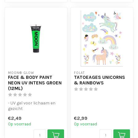
MOON® GLOW
FOLAT
FACE & BODY PAINT
TATOEAGES UNICORNS
NEON UV INTENS GROEN
& RAINBOWS
(12ML)
- UV gel voor lichaam en
gezicht
- verkrijgbaar in een breed
€2,49
€2,99
scala aan kleuren.
Op voorraad
Op voorraad