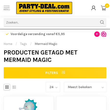
0
MENU
Voordelige verzending vanaf €5,95
Gratis ve
9.1
Home
/
Tags
/
Mermaid Magic
PRODUCTEN GETAGD MET
MERMAID MAGIC
FILTERS