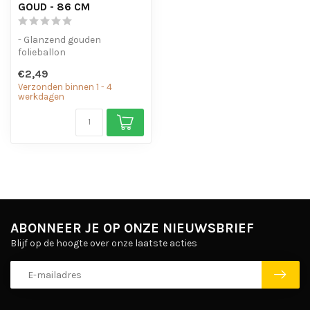
GOUD - 86 CM
- Glanzend gouden
folieballon
- Geschikt voor helium en
€2,49
lucht
Verzonden binnen 1 - 4
- Met oogjes om ...
werkdagen
ABONNEER JE OP ONZE NIEUWSBRIEF
Blijf op de hoogte over onze laatste acties