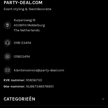
PARTY-DEAL.COM
Event styling & feestdecoratie
Kuipersweg 19
4338PH Middelburg
The Netherlands
0118-234114
0118234114
klantenservice@party-deal.com
KVK nummer:
95856730
btw-nummer:
NL867346978B01
CATEGORIEËN