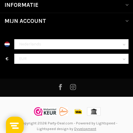
INFORMATIE
MIJN ACCOUNT
€
© Copyright 2026 Party-Deal.com
- Powered by
Lightspeed
-
Lightspeed design
by
Dyvelopment