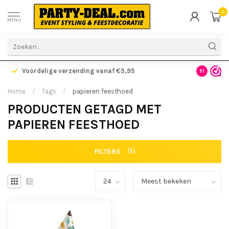
0
MENU
Voordelige verzending vanaf €5,95
Gratis ve
9.1
Home
/
Tags
/
papieren feesthoed
PRODUCTEN GETAGD MET
PAPIEREN FEESTHOED
FILTERS