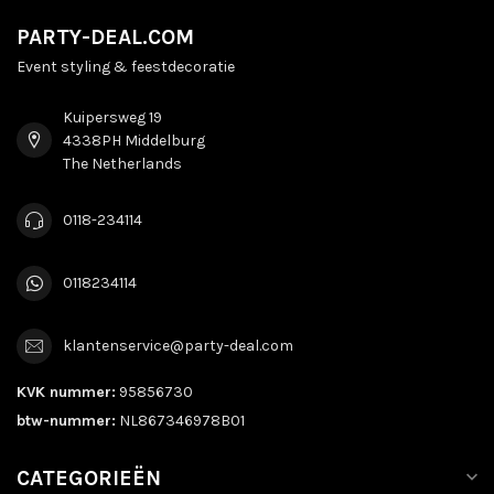
PARTY-DEAL.COM
Event styling & feestdecoratie
Kuipersweg 19
4338PH Middelburg
The Netherlands
0118-234114
0118234114
klantenservice@party-deal.com
KVK nummer:
95856730
btw-nummer:
NL867346978B01
CATEGORIEËN