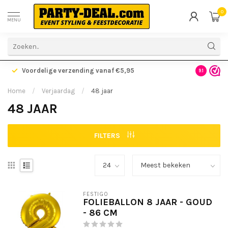
0
MENU
Voordelige verzending vanaf €5,95
Gratis ve
9.1
Home
/
Verjaardag
/
48 jaar
48 JAAR
FILTERS
FESTIGO
FOLIEBALLON 8 JAAR - GOUD
- 86 CM