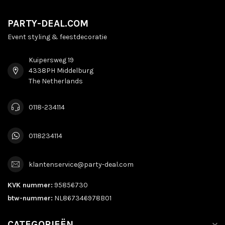
PARTY-DEAL.COM
Event styling & feestdecoratie
Kuipersweg 19
4338PH Middelburg
The Netherlands
0118-234114
0118234114
klantenservice@party-deal.com
KVK nummer:
95856730
btw-nummer:
NL867346978B01
CATEGORIEËN