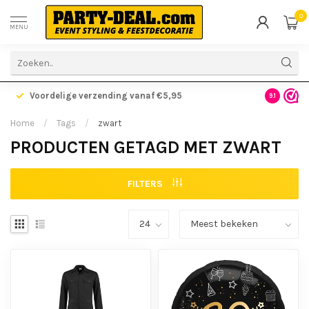
0
MENU
Voordelige verzending vanaf €5,95
Gratis ve
9.1
Home
/
Tags
/
zwart
PRODUCTEN GETAGD MET ZWART
FILTERS