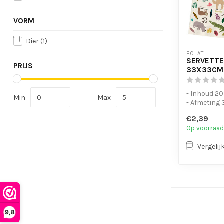
VORM
Dier
(1)
FOLAT
SERVETTE
PRIJS
33X33CM 
- Inhoud 20
Min
Max
- Afmeting 
€2,39
Op voorraad
Vergelij
9,8