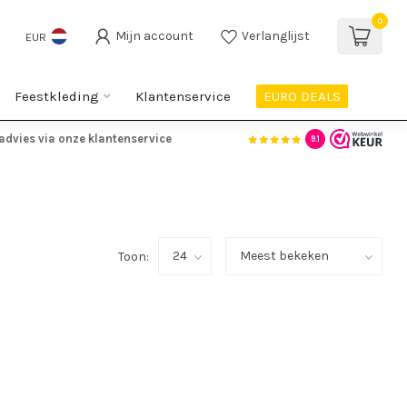
0
Mijn account
Verlanglijst
EUR
Feestkleding
Klantenservice
EURO DEALS
advies via onze klantenservice
9.1
Toon: