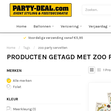
Home
Ballonnen
Versiering
Verjaardag
gen
Voordelige verzending vanaf €5,95
Home
/
Tags
/
zoo party servetten
PRODUCTEN GETAGD MET ZOO 
1
Pro
MERKEN
Alle merken
Folat
KLEUR
Meerkleurig
(1)