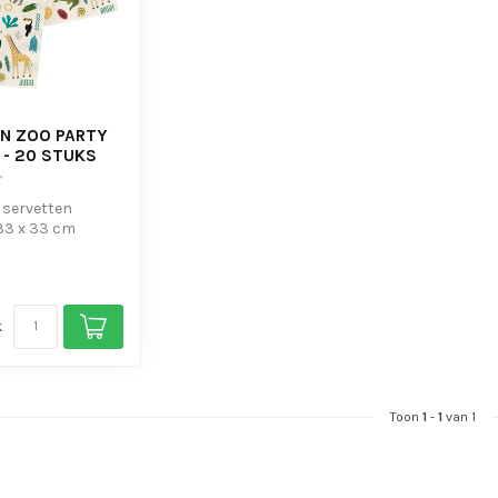
N ZOO PARTY
- 20 STUKS
 servetten
33 x 33 cm
k
Toon
1
-
1
van 1