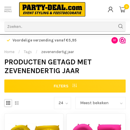
0
MENU
Voordelige verzending vanaf €5,95
Gratis ve
9.1
Home
/
Tags
/
zevenendertig jaar
PRODUCTEN GETAGD MET
ZEVENENDERTIG JAAR
FILTERS