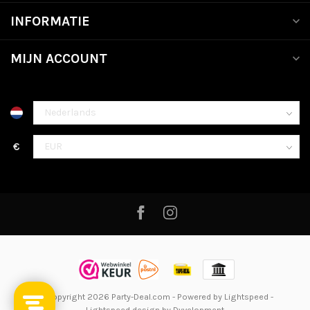
INFORMATIE
MIJN ACCOUNT
€
© Copyright 2026 Party-Deal.com
- Powered by
Lightspeed
-
Lightspeed design
by
Dyvelopment