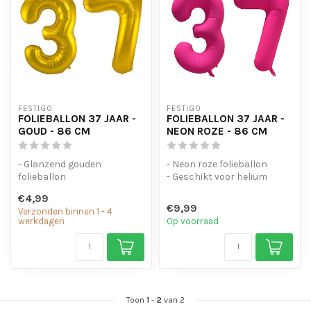
FESTIGO
FESTIGO
FOLIEBALLON 37 JAAR -
FOLIEBALLON 37 JAAR -
GOUD - 86 CM
NEON ROZE - 86 CM
- Glanzend gouden
- Neon roze folieballon
folieballon
- Geschikt voor helium
- Geschikt voor helium en
- Met oogjes om de ballon
€4,99
lucht
op te...
€9,99
Verzonden binnen 1 - 4
- Met oogjes om ...
werkdagen
Op voorraad
Toon
1
-
2
van 2