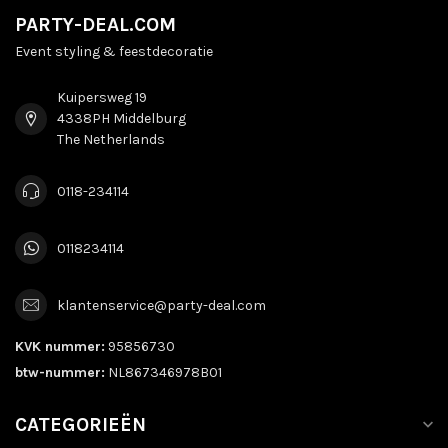
PARTY-DEAL.COM
Event styling & feestdecoratie
Kuipersweg 19
4338PH Middelburg
The Netherlands
0118-234114
0118234114
klantenservice@party-deal.com
KVK nummer:
95856730
btw-nummer:
NL867346978B01
CATEGORIEËN