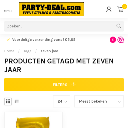
0
MENU
Voordelige verzending vanaf €5,95
Gratis ve
9.1
Home
/
Tags
/
zeven jaar
PRODUCTEN GETAGD MET ZEVEN
JAAR
FILTERS