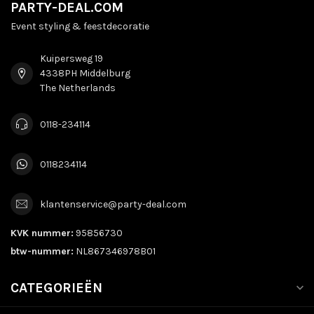
PARTY-DEAL.COM
Event styling & feestdecoratie
Kuipersweg 19
4338PH Middelburg
The Netherlands
0118-234114
0118234114
klantenservice@party-deal.com
KVK nummer:
95856730
btw-nummer:
NL867346978B01
CATEGORIEËN