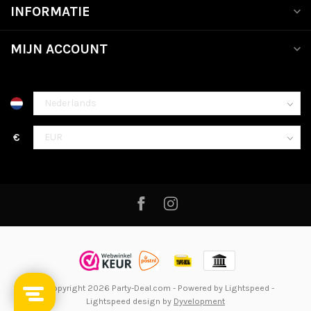
INFORMATIE
MIJN ACCOUNT
€
© Copyright 2026 Party-Deal.com
- Powered by
Lightspeed
-
Lightspeed design
by
Dyvelopment