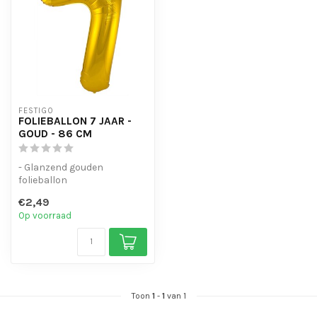
FESTIGO
FOLIEBALLON 7 JAAR -
GOUD - 86 CM
- Glanzend gouden
folieballon
- Geschikt voor helium en
€2,49
lucht
Op voorraad
- Met oogjes om ...
Toon
1
-
1
van 1