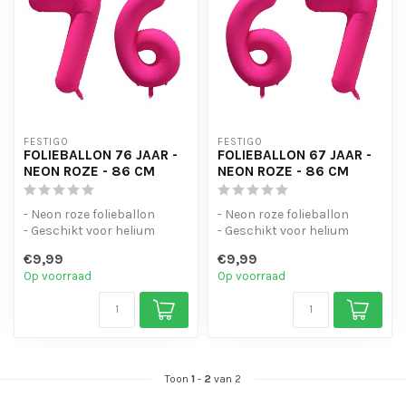
FESTIGO
FESTIGO
FOLIEBALLON 76 JAAR -
FOLIEBALLON 67 JAAR -
NEON ROZE - 86 CM
NEON ROZE - 86 CM
- Neon roze folieballon
- Neon roze folieballon
- Geschikt voor helium
- Geschikt voor helium
- Met oogjes om de ballon
- Met oogjes om de ballon
€9,99
€9,99
op te...
op te...
Op voorraad
Op voorraad
Toon
1
-
2
van 2