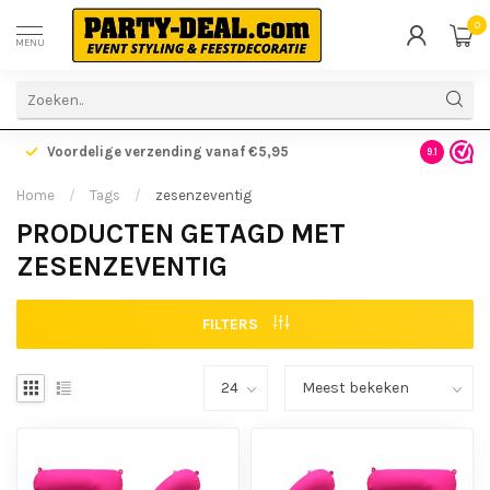
0
MENU
Voordelige verzending vanaf €5,95
Gratis ve
9.1
Home
/
Tags
/
zesenzeventig
PRODUCTEN GETAGD MET
ZESENZEVENTIG
FILTERS