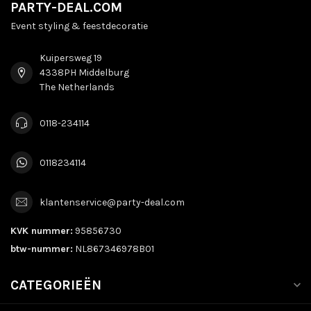
PARTY-DEAL.COM
Event styling & feestdecoratie
Kuipersweg 19
4338PH Middelburg
The Netherlands
0118-234114
0118234114
klantenservice@party-deal.com
KVK nummer:
95856730
btw-nummer:
NL867346978B01
CATEGORIEËN