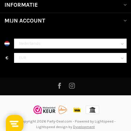
INFORMATIE
MIJN ACCOUNT
€
© Copyright 2026 Party-Deal.com
- Powered by
Lightspeed
-
Lightspeed design
by
Dyvelopment