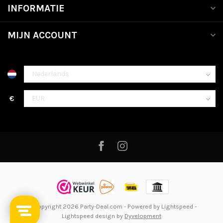
INFORMATIE
MIJN ACCOUNT
€
© Copyright 2026 Party-Deal.com
- Powered by
Lightspeed
-
Lightspeed design
by
Dyvelopment