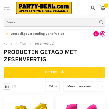
0
MENU
Voordelige verzending vanaf €5,95
Gratis ve
9.1
Home
/
Tags
/
zesenveertig
PRODUCTEN GETAGD MET
ZESENVEERTIG
FILTERS