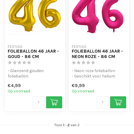
FESTIGO
FESTIGO
FOLIEBALLON 46 JAAR -
FOLIEBALLON 46 JAAR -
GOUD - 86 CM
NEON ROZE - 86 CM
- Glanzend gouden
- Neon roze folieballon
folieballon
- Geschikt voor helium
- Geschikt voor helium en
- Met oogjes om de ballon
€4,99
€9,99
lucht
op te...
Op voorraad
Op voorraad
- Met oogjes om ...
Toon
1
-
2
van 2