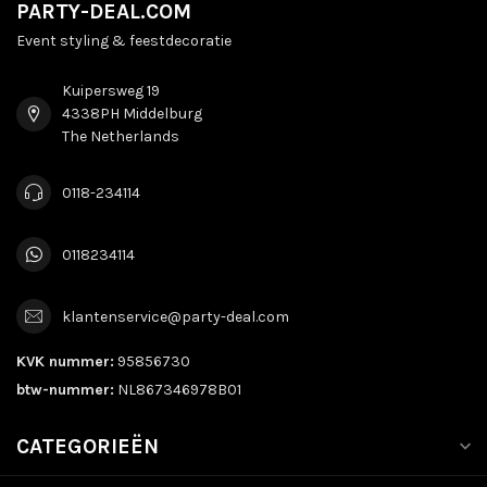
PARTY-DEAL.COM
Event styling & feestdecoratie
Kuipersweg 19
4338PH Middelburg
The Netherlands
0118-234114
0118234114
klantenservice@party-deal.com
KVK nummer:
95856730
btw-nummer:
NL867346978B01
CATEGORIEËN