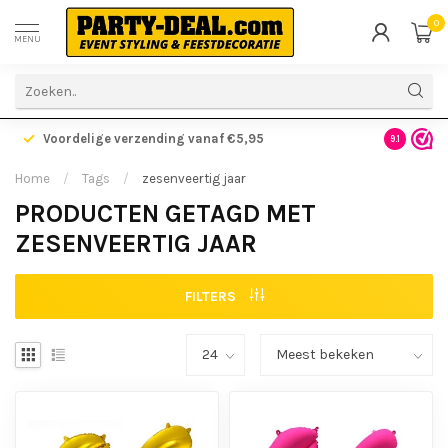
0
MENU
Voordelige verzending vanaf €5,95
Gratis ve
9.1
Home
/
Tags
/
zesenveertig jaar
PRODUCTEN GETAGD MET
ZESENVEERTIG JAAR
FILTERS