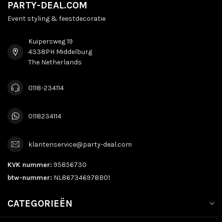
PARTY-DEAL.COM
Event styling & feestdecoratie
Kuipersweg 19
4338PH Middelburg
The Netherlands
0118-234114
0118234114
klantenservice@party-deal.com
KVK nummer:
95856730
btw-nummer:
NL867346978B01
CATEGORIEËN