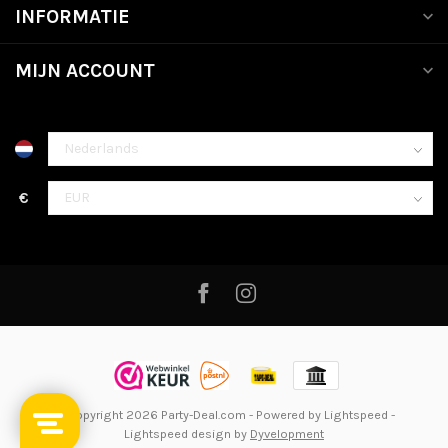
INFORMATIE
MIJN ACCOUNT
€
© Copyright 2026 Party-Deal.com
- Powered by
Lightspeed
-
Lightspeed design
by
Dyvelopment