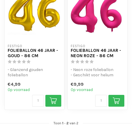
FESTIGO
FESTIGO
FOLIEBALLON 46 JAAR -
FOLIEBALLON 46 JAAR -
GOUD - 86 CM
NEON ROZE - 86 CM
- Glanzend gouden
- Neon roze folieballon
folieballon
- Geschikt voor helium
- Geschikt voor helium en
- Met oogjes om de ballon
€4,99
€9,99
lucht
op te...
Op voorraad
Op voorraad
- Met oogjes om ...
Toon
1
-
2
van 2