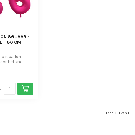
ON 86 JAAR -
E - 86 CM
 folieballon
voor helium
s om de ballon
k
Toon
1
-
1
van 1