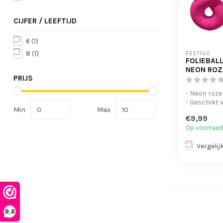
CIJFER / LEEFTIJD
6
(1)
8
(1)
FESTIGO
FOLIEBALL
NEON ROZ
PRIJS
- Neon roze
- Geschikt 
Min
Max
- Met oogje
€9,99
op te...
Op voorraad
Vergelij
9,8