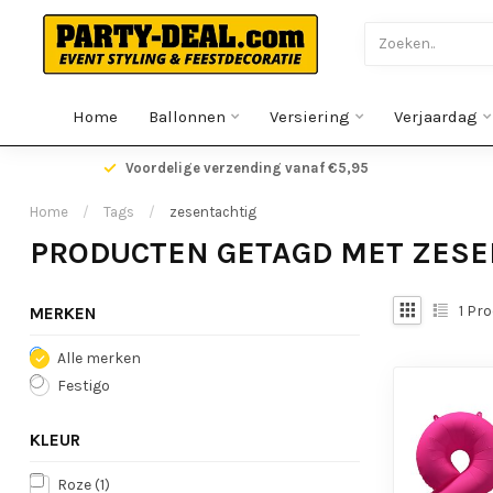
Home
Ballonnen
Versiering
Verjaardag
gen
Voordelige verzending vanaf €5,95
Home
/
Tags
/
zesentachtig
PRODUCTEN GETAGD MET ZESE
1
Pro
MERKEN
Alle merken
Festigo
KLEUR
Roze
(1)