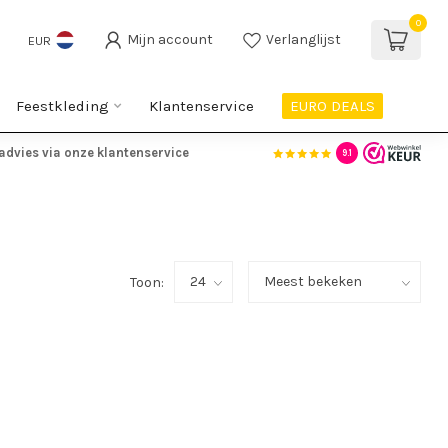
0
Mijn account
Verlanglijst
EUR
Feestkleding
Klantenservice
EURO DEALS
advies via onze klantenservice
9.1
Toon: