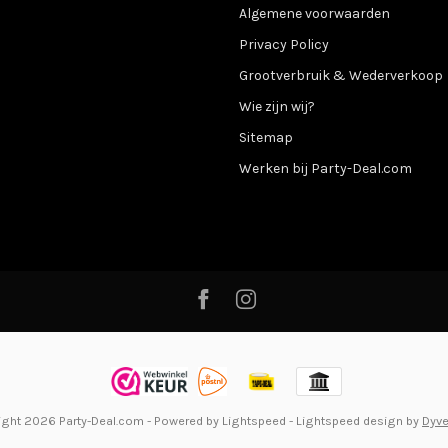
Algemene voorwaarden
Privacy Policy
Grootverbruik & Wederverkoop
Wie zijn wij?
Sitemap
Werken bij Party-Deal.com
ight 2026 Party-Deal.com
- Powered by
Lightspeed
-
Lightspeed design
by
Dyv