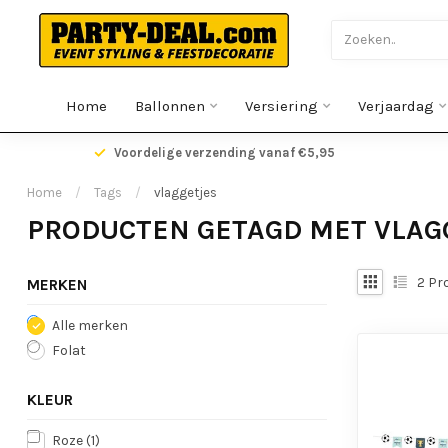
Home
Ballonnen
Versiering
Verjaardag
gen
Voordelige verzending vanaf €5,95
Home
/
Tags
/
vlaggetjes
PRODUCTEN GETAGD MET VLAG
2
Pr
MERKEN
Alle merken
Folat
KLEUR
Roze
(1)