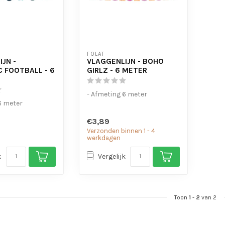
FOLAT
JN -
VLAGGENLIJN - BOHO
C FOOTBALL - 6
GIRLZ - 6 METER
- Afmeting 6 meter
6 meter
€3,89
Verzonden binnen 1 - 4
werkdagen
k
Vergelijk
Toon
1
-
2
van 2