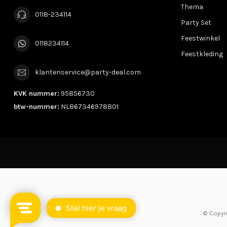
Thema
0118-234114
Party Set
Feestwinkel
0118234114
Feestkleding
klantenservice@party-deal.com
KVK nummer:
95856730
btw-nummer:
NL867346978B01
© Copyr