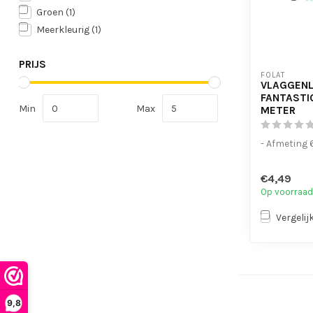
Groen
(1)
Meerkleurig
(1)
PRIJS
FOLAT
VLAGGENLI
FANTASTI
Min
Max
METER
- Afmeting 
€4,49
Op voorraad
Vergelij
9,8