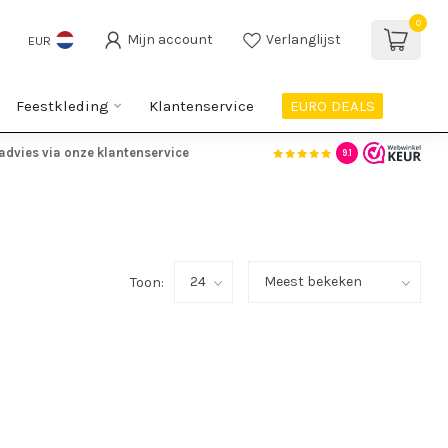
0
Mijn account
Verlanglijst
EUR
Feestkleding
Klantenservice
EURO DEALS
advies via onze klantenservice
9.1
Toon: