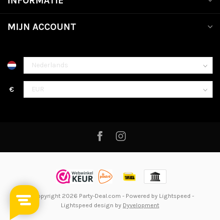
INFORMATIE
MIJN ACCOUNT
€
© Copyright 2026 Party-Deal.com
- Powered by
Lightspeed
-
Lightspeed design
by
Dyvelopment