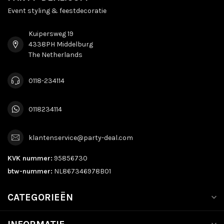
Event styling & feestdecoratie
Kuipersweg 19
4338PH Middelburg
The Netherlands
0118-234114
0118234114
klantenservice@party-deal.com
KVK nummer:
95856730
btw-nummer:
NL867346978B01
CATEGORIEËN