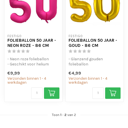
FESTIGO
FESTIGO
FOLIEBALLON 50 JAAR -
FOLIEBALLON 50 JAAR -
NEON ROZE - 86 CM
GOUD - 86 CM
- Neon roze folieballon
- Glanzend gouden
- Geschikt voor helium
folieballon
- Met oogjes om de ballon
- Geschikt voor helium en
€9,99
€4,99
op te...
lucht
Verzonden binnen 1 - 4
Verzonden binnen 1 - 4
- Met oogjes om ...
werkdagen
werkdagen
Toon
1
-
2
van 2