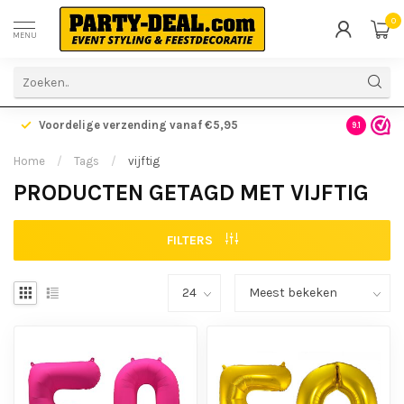
0
MENU
Voordelige verzending vanaf €5,95
Gratis ve
9.1
Home
/
Tags
/
vijftig
PRODUCTEN GETAGD MET VIJFTIG
FILTERS