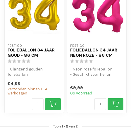
FESTIGO
FESTIGO
FOLIEBALLON 34 JAAR -
FOLIEBALLON 34 JAAR -
GOUD - 86 CM
NEON ROZE - 86 CM
- Glanzend gouden
- Neon roze folieballon
folieballon
- Geschikt voor helium
- Geschikt voor helium en
- Met oogjes om de ballon
€4,99
lucht
op te...
€9,99
Verzonden binnen 1 - 4
- Met oogjes om ...
werkdagen
Op voorraad
Toon
1
-
2
van 2