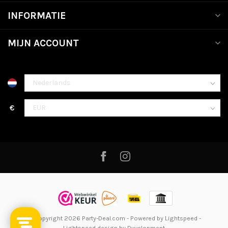
INFORMATIE
MIJN ACCOUNT
€
© Copyright 2026 Party-Deal.com
- Powered by
Lightspeed
-
Lightspeed design
by
Dyvelopment