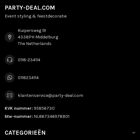
PARTY-DEAL.COM
Event styling & feestdecoratie
Kuipersweg 19
4338PH Middelburg
The Netherlands
0118-234114
0118234114
klantenservice@party-deal.com
KVK nummer:
95856730
btw-nummer:
NL867346978B01
CATEGORIEËN