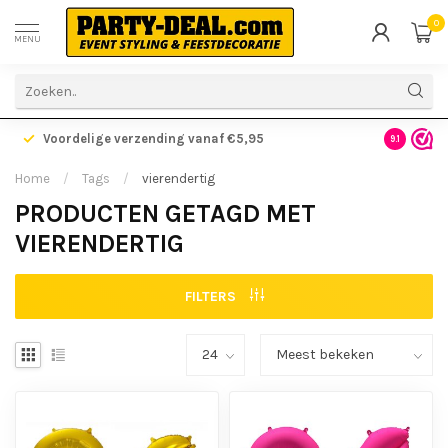
0
MENU
Voordelige verzending vanaf €5,95
Gratis ve
9.1
Home
/
Tags
/
vierendertig
PRODUCTEN GETAGD MET
VIERENDERTIG
FILTERS