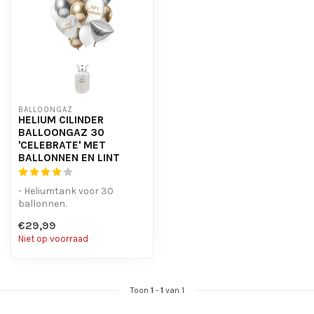
BALLOONGAZ
HELIUM CILINDER
BALLOONGAZ 30
'CELEBRATE' MET
BALLONNEN EN LINT
- Heliumtank voor 30
ballonnen.
- incl. Ballonnen pakket
€29,99
'Celebrate'
Niet op voorraad
Toon
1
-
1
van 1