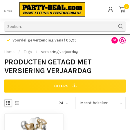
0
MENU
Voordelige verzending vanaf €5,95
Gratis ve
9.1
Home
/
Tags
/
versiering verjaardag
PRODUCTEN GETAGD MET
VERSIERING VERJAARDAG
FILTERS