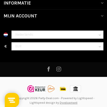
INFORMATIE
MIJN ACCOUNT
€
© Copyright 2026 Party-Deal.com
- Powered by
Lightspeed
-
Lightspeed design
by
Dyvelopment