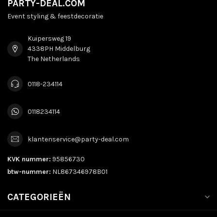
PARTY-DEAL.COM
Event styling & feestdecoratie
Kuipersweg 19
4338PH Middelburg
The Netherlands
0118-234114
0118234114
klantenservice@party-deal.com
KVK nummer:
95856730
btw-nummer:
NL867346978B01
CATEGORIEËN