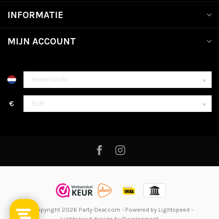
INFORMATIE
MIJN ACCOUNT
€
© Copyright 2026 Party-Deal.com
- Powered by
Lightspeed
-
Lightspeed design
by
Dyvelopment