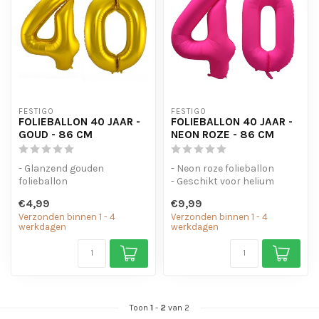
FESTIGO
FESTIGO
FOLIEBALLON 40 JAAR -
FOLIEBALLON 40 JAAR -
GOUD - 86 CM
NEON ROZE - 86 CM
- Glanzend gouden
- Neon roze folieballon
folieballon
- Geschikt voor helium
- Geschikt voor helium en
- Met oogjes om de ballon
€4,99
€9,99
lucht
op te...
Verzonden binnen 1 - 4
Verzonden binnen 1 - 4
- Met oogjes om ...
werkdagen
werkdagen
Toon
1
-
2
van 2