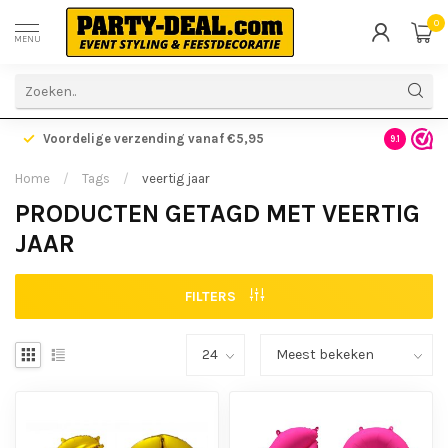
0
MENU
Voordelige verzending vanaf €5,95
Gratis ve
9.1
Home
/
Tags
/
veertig jaar
PRODUCTEN GETAGD MET VEERTIG
JAAR
FILTERS