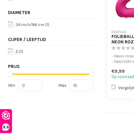
DIAMETER
34 inch/86 cm
(1)
FESTIGO
FOLIEBALL
CIJFER / LEEFTIJD
NEON ROZ
2
(1)
- Neon roze
- Geschikt 
PRIJS
- Met oogje
€9,99
op te...
Op voorraad
Min
Max
Vergelij
9,8