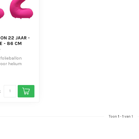
ON 22 JAAR -
E - 86 CM
 folieballon
voor helium
s om de ballon
k
Toon
1
-
1
van 1