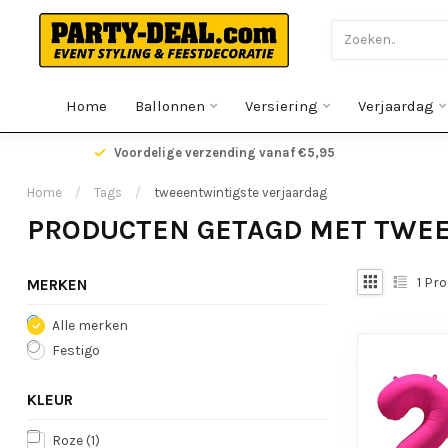
Home
Ballonnen
Versiering
Verjaardag
gen
Voordelige verzending vanaf €5,95
Home
/
Tags
/
tweeentwintigste verjaardag
PRODUCTEN GETAGD MET TWE
1
Pro
MERKEN
Alle merken
Festigo
KLEUR
Roze
(1)