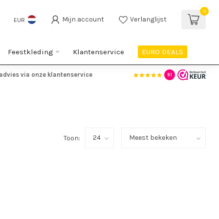
0
Mijn account
Verlanglijst
EUR
Feestkleding
Klantenservice
EURO DEALS
advies via onze klantenservice
9.1
Toon: