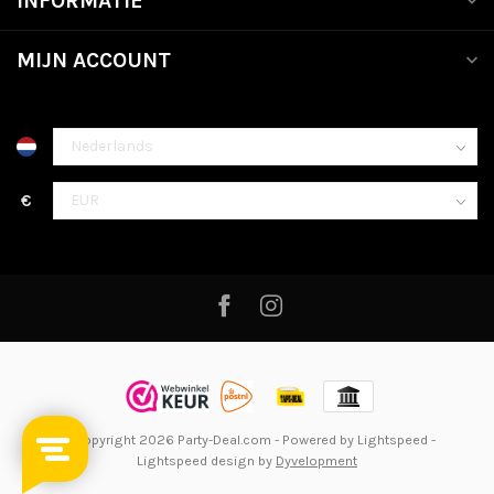
INFORMATIE
MIJN ACCOUNT
€
© Copyright 2026 Party-Deal.com
- Powered by
Lightspeed
-
Lightspeed design
by
Dyvelopment