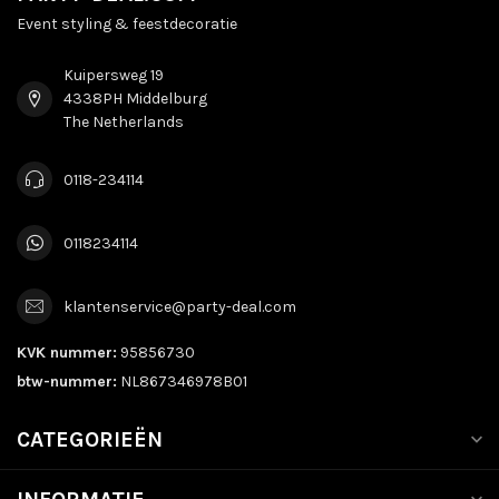
Event styling & feestdecoratie
Kuipersweg 19
4338PH Middelburg
The Netherlands
0118-234114
0118234114
klantenservice@party-deal.com
KVK nummer:
95856730
btw-nummer:
NL867346978B01
CATEGORIEËN