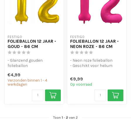
FESTIGO
FESTIGO
FOLIEBALLON 12 JAAR -
FOLIEBALLON 12 JAAR -
GOUD - 86 CM
NEON ROZE - 86 CM
- Glanzend gouden
- Neon roze folieballon
folieballon
- Geschikt voor helium
- Geschikt voor helium en
- Met oogjes om de ballon
€4,99
lucht
op te...
€9,99
Verzonden binnen 1 - 4
- Met oogjes om ...
werkdagen
Op voorraad
Toon
1
-
2
van 2