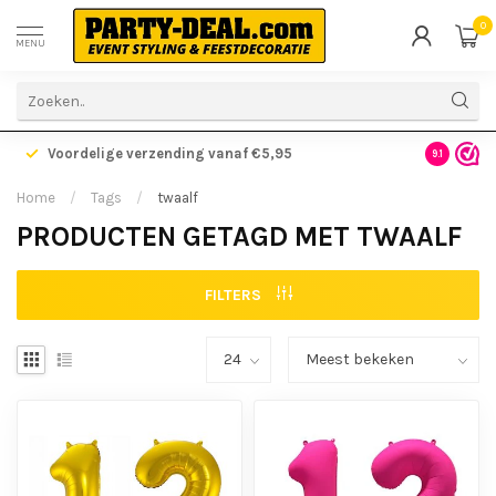
0
MENU
Voordelige verzending vanaf €5,95
Gratis ve
9.1
Home
/
Tags
/
twaalf
PRODUCTEN GETAGD MET TWAALF
FILTERS