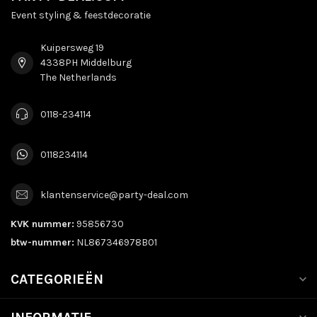
Event styling & feestdecoratie
Kuipersweg 19
4338PH Middelburg
The Netherlands
0118-234114
0118234114
klantenservice@party-deal.com
KVK nummer:
95856730
btw-nummer:
NL867346978B01
CATEGORIEËN