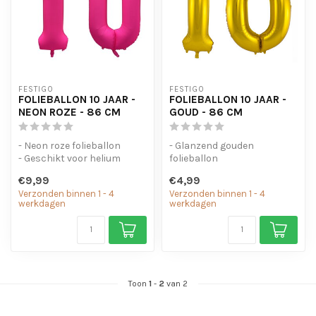
FESTIGO
FESTIGO
FOLIEBALLON 10 JAAR -
FOLIEBALLON 10 JAAR -
NEON ROZE - 86 CM
GOUD - 86 CM
- Neon roze folieballon
- Glanzend gouden
- Geschikt voor helium
folieballon
- Met oogjes om de ballon
- Geschikt voor helium en
€9,99
€4,99
op te...
lucht
Verzonden binnen 1 - 4
Verzonden binnen 1 - 4
- Met oogjes om ...
werkdagen
werkdagen
Toon
1
-
2
van 2