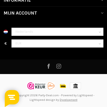
INFORMATIE
MIJN ACCOUNT
€
© Copyright 2026 Party-Deal.com
- Powered by
Lightspeed
-
Lightspeed design
by
Dyvelopment