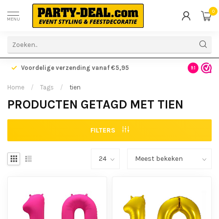
0
MENU
Voordelige verzending vanaf €5,95
Gratis ve
9.1
Home
/
Tags
/
tien
PRODUCTEN GETAGD MET TIEN
FILTERS