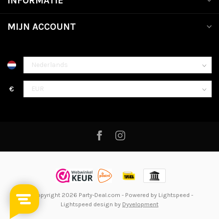
INFORMATIE
MIJN ACCOUNT
€
© Copyright 2026 Party-Deal.com
- Powered by
Lightspeed
-
Lightspeed design
by
Dyvelopment