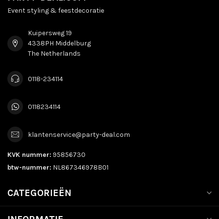
Event styling & feestdecoratie
Kuipersweg 19
4338PH Middelburg
The Netherlands
0118-234114
0118234114
klantenservice@party-deal.com
KVK nummer:
95856730
btw-nummer:
NL867346978B01
CATEGORIEËN