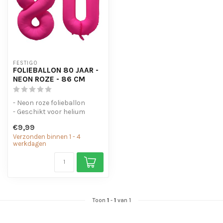
FESTIGO
FOLIEBALLON 80 JAAR -
NEON ROZE - 86 CM
- Neon roze folieballon
- Geschikt voor helium
- Met oogjes om de ballon
€9,99
op te...
Verzonden binnen 1 - 4
werkdagen
Toon
1
-
1
van 1