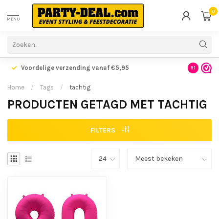
0
MENU
Voordelige verzending vanaf €5,95
Gratis ve
9.1
Home
/
Tags
/
tachtig
PRODUCTEN GETAGD MET TACHTIG
FILTERS