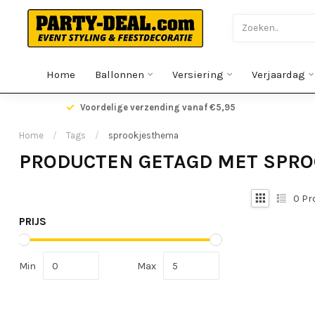
Home
Ballonnen
Versiering
Verjaardag
gen
Voordelige verzending vanaf €5,95
Home
/
Tags
/
sprookjesthema
PRODUCTEN GETAGD MET SPR
0
Pr
PRIJS
Min
Max