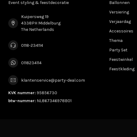
Event styling & feestdecoratie
Ballonnen
Versiering
Kuipersweg 19
Verjaardag
4338PH Middelburg
The Netherlands
Accessoires
Thema
0118-234114
Party Set
Feestwinkel
0118234114
Feestkleding
klantenservice@party-deal.com
KVK nummer:
95856730
btw-nummer:
NL867346978B01