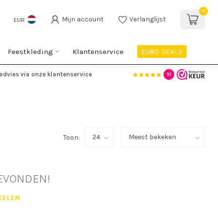
0
Mijn account
Verlanglijst
EUR
Feestkleding
Klantenservice
EURO DEALS
advies via onze klantenservice
9.1
Toon:
EVONDEN!
KELEN