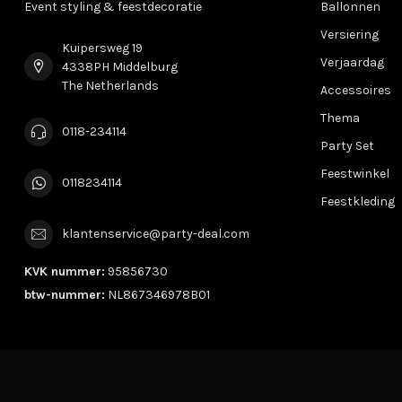
Event styling & feestdecoratie
Ballonnen
Versiering
Kuipersweg 19
Verjaardag
4338PH Middelburg
The Netherlands
Accessoires
Thema
0118-234114
Party Set
Feestwinkel
0118234114
Feestkleding
klantenservice@party-deal.com
KVK nummer:
95856730
btw-nummer:
NL867346978B01