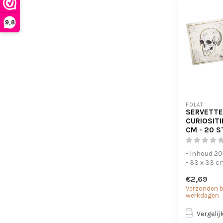
9,8
FOLAT
SERVETTE
CURIOSITI
CM - 20 
- Inhoud 20
- 33 x 33 c
€2,69
Verzonden bi
werkdagen
Vergelij