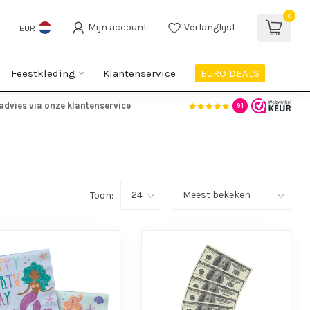
0
Mijn account
Verlanglijst
EUR
Feestkleding
Klantenservice
EURO DEALS
advies via onze klantenservice
9.1
Toon: