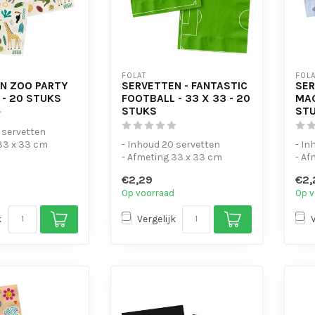
FOLAT
FOLA
N ZOO PARTY
SERVETTEN - FANTASTIC
SER
- 20 STUKS
FOOTBALL - 33 X 33 - 20
MAG
STUKS
ST
 servetten
33 x 33 cm
- Inhoud 20 servetten
- In
- Afmeting 33 x 33 cm
- Af
€2,29
€2,
Op voorraad
Op v
k
Vergelijk