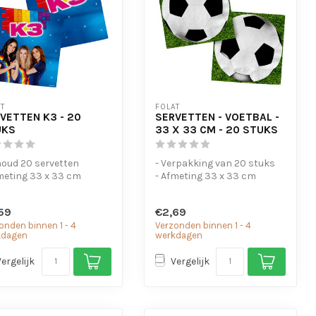
T
FOLAT
VETTEN K3 - 20
SERVETTEN - VOETBAL -
UKS
33 X 33 CM - 20 STUKS
houd 20 servetten
- Verpakking van 20 stuks
meting 33 x 33 cm
- Afmeting 33 x 33 cm
59
€2,69
onden binnen 1 - 4
Verzonden binnen 1 - 4
kdagen
werkdagen
Vergelijk
Vergelijk