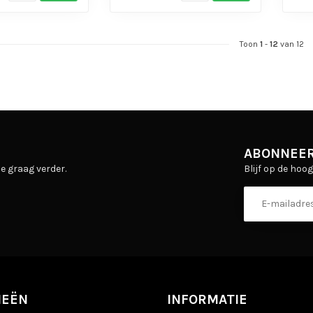
Toon
1
-
12
van 12
ABONNEER
Blijf op de hoo
e graag verder.
IEËN
INFORMATIE