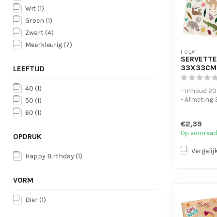
Wit
(1)
Groen
(1)
Zwart
(4)
Meerkleurig
(7)
FOLAT
SERVETTE
33X33CM 
LEEFTIJD
40
(1)
- Inhoud 20
- Afmeting 
50
(1)
60
(1)
€2,39
Op voorraad
OPDRUK
Vergelij
Happy Birthday
(1)
VORM
Dier
(1)