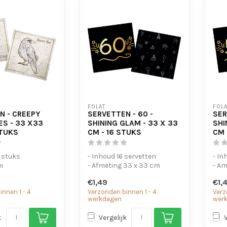
FOLAT
FOLA
N - CREEPY
SERVETTEN - 60 -
SER
ES - 33 X33
SHINING GLAM - 33 X 33
SHI
STUKS
CM - 16 STUKS
CM 
 stuks
- Inhoud 16 servetten
- In
m
- Afmeting 33 x 33 cm
- Am
€1,49
€1,
nnen 1 - 4
Verzonden binnen 1 - 4
Verz
werkdagen
wer
k
Vergelijk