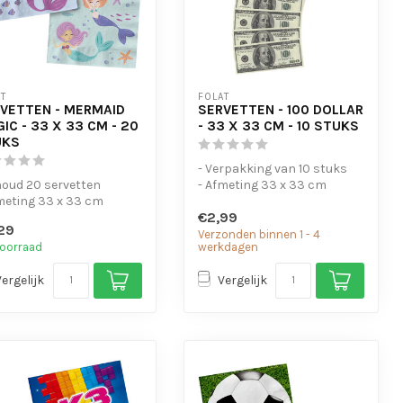
T
FOLAT
VETTEN - MERMAID
SERVETTEN - 100 DOLLAR
IC - 33 X 33 CM - 20
- 33 X 33 CM - 10 STUKS
UKS
- Verpakking van 10 stuks
houd 20 servetten
- Afmeting 33 x 33 cm
meting 33 x 33 cm
€2,99
29
Verzonden binnen 1 - 4
oorraad
werkdagen
Vergelijk
Vergelijk