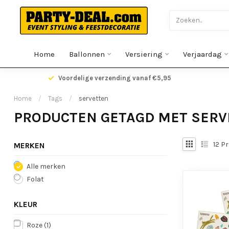
Home
Ballonnen
Versiering
Verjaardag
gen
Voordelige verzending vanaf €5,95
Home
/
Tags
/
servetten
PRODUCTEN GETAGD MET SERV
12
Pr
MERKEN
Alle merken
Folat
KLEUR
Roze
(1)