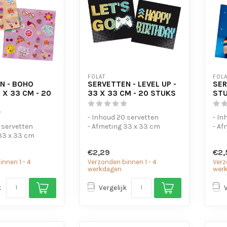
FOLAT
FOLA
N - BOHO
SERVETTEN - LEVEL UP -
SER
3 X 33 CM - 20
33 X 33 CM - 20 STUKS
ST
- Inhoud 20 servetten
- In
 servetten
- Afmeting 33 x 33 cm
- Af
33 x 33 cm
€2,29
€2,
nnen 1 - 4
Verzonden binnen 1 - 4
Verz
werkdagen
wer
k
Vergelijk