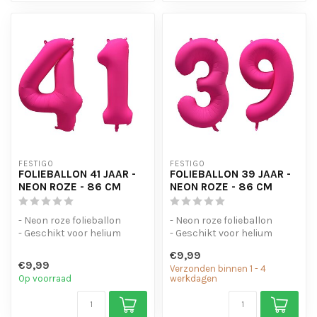
FESTIGO
FESTIGO
FOLIEBALLON 41 JAAR -
FOLIEBALLON 39 JAAR -
NEON ROZE - 86 CM
NEON ROZE - 86 CM
- Neon roze folieballon
- Neon roze folieballon
- Geschikt voor helium
- Geschikt voor helium
- Met oogjes om de ballon
- Met oogjes om de ballon
€9,99
op te...
op te...
€9,99
Verzonden binnen 1 - 4
Op voorraad
werkdagen