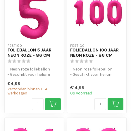
FESTIGO
FESTIGO
FOLIEBALLON 5 JAAR -
FOLIEBALLON 100 JAAR -
NEON ROZE - 86 CM
NEON ROZE - 86 CM
- Neon roze folieballon
- Neon roze folieballon
- Geschikt voor helium
- Geschikt voor helium
- Met oogjes om de ballon
- Herbruikbaar
€4,99
op te...
€14,99
Verzonden binnen 1 - 4
werkdagen
Op voorraad