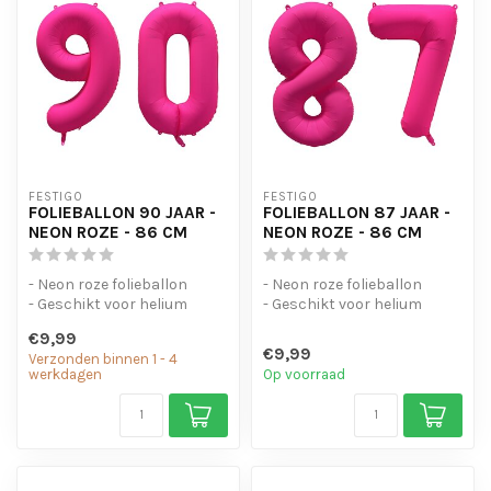
FESTIGO
FESTIGO
FOLIEBALLON 90 JAAR -
FOLIEBALLON 87 JAAR -
NEON ROZE - 86 CM
NEON ROZE - 86 CM
- Neon roze folieballon
- Neon roze folieballon
- Geschikt voor helium
- Geschikt voor helium
- Met oogjes om de ballon
- Met oogjes om de ballon
€9,99
op te...
op te...
€9,99
Verzonden binnen 1 - 4
werkdagen
Op voorraad