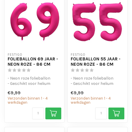
FESTIGO
FESTIGO
FOLIEBALLON 69 JAAR -
FOLIEBALLON 55 JAAR -
NEON ROZE - 86 CM
NEON ROZE - 86 CM
- Neon roze folieballon
- Neon roze folieballon
- Geschikt voor helium
- Geschikt voor helium
- Met oogjes om de ballon
- Met oogjes om de ballon
€9,99
€9,99
op te...
op te...
Verzonden binnen 1 - 4
Verzonden binnen 1 - 4
werkdagen
werkdagen