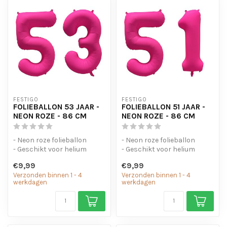
FESTIGO
FESTIGO
FOLIEBALLON 53 JAAR -
FOLIEBALLON 51 JAAR -
NEON ROZE - 86 CM
NEON ROZE - 86 CM
- Neon roze folieballon
- Neon roze folieballon
- Geschikt voor helium
- Geschikt voor helium
- Met oogjes om de ballon
- Met oogjes om de ballon
€9,99
€9,99
op te...
op te...
Verzonden binnen 1 - 4
Verzonden binnen 1 - 4
werkdagen
werkdagen