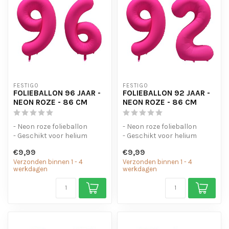
FESTIGO
FESTIGO
FOLIEBALLON 96 JAAR -
FOLIEBALLON 92 JAAR -
NEON ROZE - 86 CM
NEON ROZE - 86 CM
- Neon roze folieballon
- Neon roze folieballon
- Geschikt voor helium
- Geschikt voor helium
- Met oogjes om de ballon
- Met oogjes om de ballon
€9,99
€9,99
op te...
op te...
Verzonden binnen 1 - 4
Verzonden binnen 1 - 4
werkdagen
werkdagen