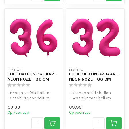
FESTIGO
FESTIGO
FOLIEBALLON 36 JAAR -
FOLIEBALLON 32 JAAR -
NEON ROZE - 86 CM
NEON ROZE - 86 CM
- Neon roze folieballon
- Neon roze folieballon
- Geschikt voor helium
- Geschikt voor helium
- Met oogjes om de ballon
- Met oogjes om de ballon
€9,99
€9,99
op te...
op te...
Op voorraad
Op voorraad