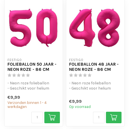
FESTIGO
FESTIGO
FOLIEBALLON 50 JAAR -
FOLIEBALLON 48 JAAR -
NEON ROZE - 86 CM
NEON ROZE - 86 CM
- Neon roze folieballon
- Neon roze folieballon
- Geschikt voor helium
- Geschikt voor helium
- Met oogjes om de ballon
- Met oogjes om de ballon
€9,99
op te...
op te...
€9,99
Verzonden binnen 1 - 4
werkdagen
Op voorraad