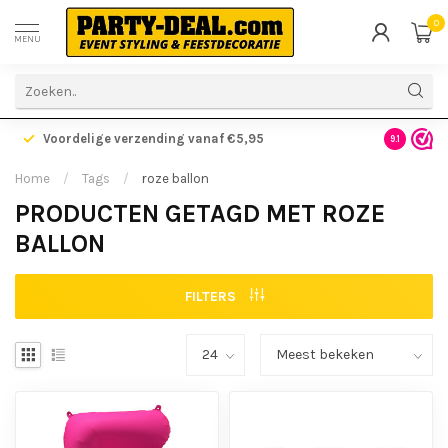
0
MENU
Voordelige verzending vanaf €5,95
Gratis ve
9.1
Home
/
Tags
/
roze ballon
PRODUCTEN GETAGD MET ROZE
BALLON
FILTERS