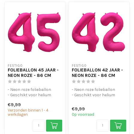
FESTIGO
FESTIGO
FOLIEBALLON 45 JAAR -
FOLIEBALLON 42 JAAR -
NEON ROZE - 86 CM
NEON ROZE - 86 CM
- Neon roze folieballon
- Neon roze folieballon
- Geschikt voor helium
- Geschikt voor helium
- Met oogjes om de ballon
- Met oogjes om de ballon
€9,99
op te...
op te...
€9,99
Verzonden binnen 1 - 4
werkdagen
Op voorraad