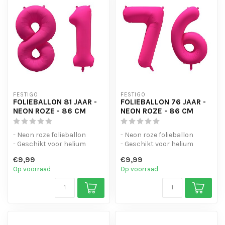
FESTIGO
FESTIGO
FOLIEBALLON 81 JAAR -
FOLIEBALLON 76 JAAR -
NEON ROZE - 86 CM
NEON ROZE - 86 CM
- Neon roze folieballon
- Neon roze folieballon
- Geschikt voor helium
- Geschikt voor helium
- Met oogjes om de ballon
- Met oogjes om de ballon
€9,99
€9,99
op te...
op te...
Op voorraad
Op voorraad