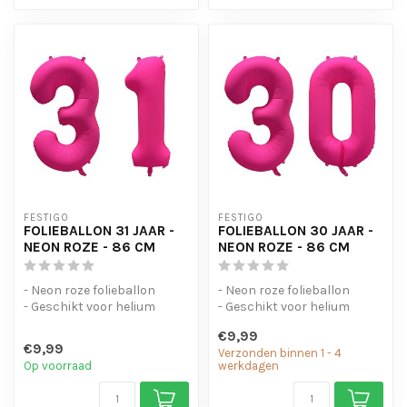
FESTIGO
FESTIGO
FOLIEBALLON 31 JAAR -
FOLIEBALLON 30 JAAR -
NEON ROZE - 86 CM
NEON ROZE - 86 CM
- Neon roze folieballon
- Neon roze folieballon
- Geschikt voor helium
- Geschikt voor helium
- Met oogjes om de ballon
- Met oogjes om de ballon
€9,99
op te...
op te...
€9,99
Verzonden binnen 1 - 4
Op voorraad
werkdagen