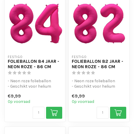
FESTIGO
FESTIGO
FOLIEBALLON 84 JAAR -
FOLIEBALLON 82 JAAR -
NEON ROZE - 86 CM
NEON ROZE - 86 CM
- Neon roze folieballon
- Neon roze folieballon
- Geschikt voor helium
- Geschikt voor helium
- Met oogjes om de ballon
- Met oogjes om de ballon
€9,99
€9,99
op te...
op te...
Op voorraad
Op voorraad