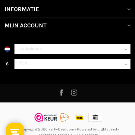
INFORMATIE
MIJN ACCOUNT
€
© Copyright 2026 Party-Deal.com
- Powered by
Lightspeed
-
Lightspeed design
by
Dyvelopment