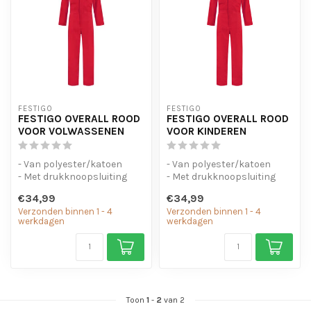
FESTIGO
FESTIGO
FESTIGO OVERALL ROOD
FESTIGO OVERALL ROOD
VOOR VOLWASSENEN
VOOR KINDEREN
- Van polyester/katoen
- Van polyester/katoen
- Met drukknoopsluiting
- Met drukknoopsluiting
- Elastiek in de taille
- Elastiek in de taille
€34,99
€34,99
Verzonden binnen 1 - 4
Verzonden binnen 1 - 4
werkdagen
werkdagen
Toon
1
-
2
van 2