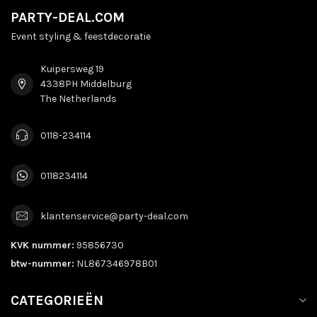
PARTY-DEAL.COM
Event styling & feestdecoratie
Kuipersweg 19
4338PH Middelburg
The Netherlands
0118-234114
0118234114
klantenservice@party-deal.com
KVK nummer:
95856730
btw-nummer:
NL867346978B01
CATEGORIEËN