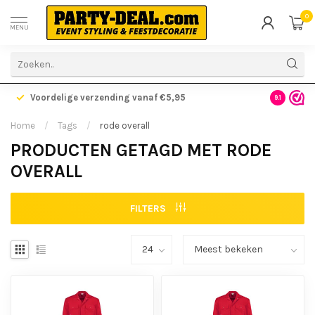
0
MENU
Voordelige verzending vanaf €5,95
Gratis ve
9.1
Home
/
Tags
/
rode overall
PRODUCTEN GETAGD MET RODE
OVERALL
FILTERS