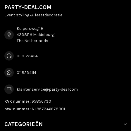
PARTY-DEAL.COM
Event styling & feestdecoratie
Kuipersweg 19
4338PH Middelburg
The Netherlands
0118-234114
0118234114
klantenservice@party-deal.com
KVK nummer:
95856730
btw-nummer:
NL867346978B01
CATEGORIEËN