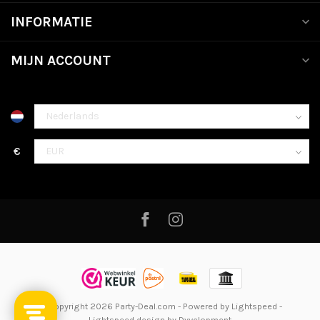
INFORMATIE
MIJN ACCOUNT
€
© Copyright 2026 Party-Deal.com
- Powered by
Lightspeed
-
Lightspeed design
by
Dyvelopment