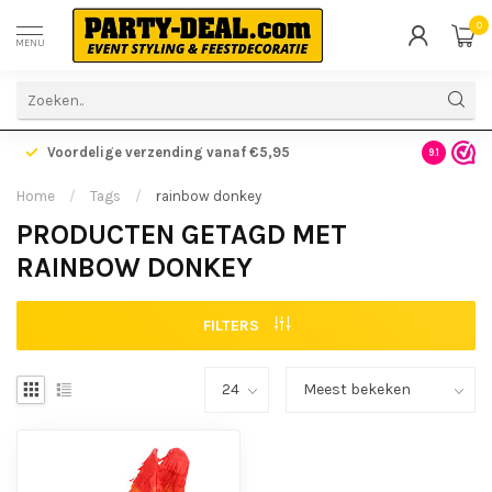
0
MENU
Voordelige verzending vanaf €5,95
Gratis ve
9.1
Home
/
Tags
/
rainbow donkey
PRODUCTEN GETAGD MET
RAINBOW DONKEY
FILTERS