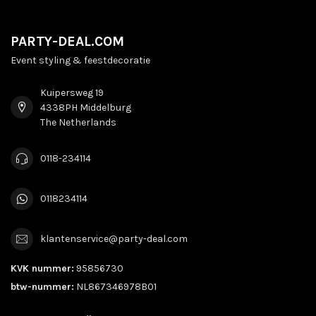
PARTY-DEAL.COM
Event styling & feestdecoratie
Kuipersweg 19
4338PH Middelburg
The Netherlands
0118-234114
0118234114
klantenservice@party-deal.com
KVK nummer:
95856730
btw-nummer:
NL867346978B01