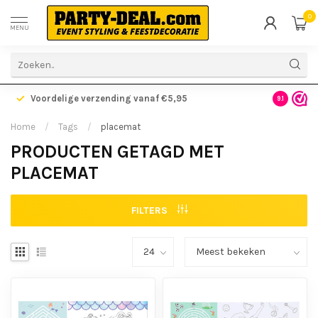
0
MENU
Voordelige verzending vanaf €5,95
Gratis ve
9.1
Home
/
Tags
/
placemat
PRODUCTEN GETAGD MET
PLACEMAT
FILTERS