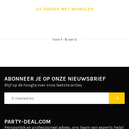
GA VERDER MET WINKELEN
Toon
1
-
0
van 0
ABONNEER JE OP ONZE NIEUWSBRIEF
Blijf op de hoogte over onze laatste acties
PARTY-DEAL.COM
Persoonlijk en professioneel advies, ons team van experts helpt