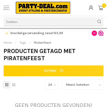
0
MENU
Voordelige verzending vanaf €5,95
Gratis ve
9.1
Home
/
Tags
/
Piratenfeest
PRODUCTEN GETAGD MET
PIRATENFEEST
FILTERS
GEEN PRODUCTEN GEVONDEN!