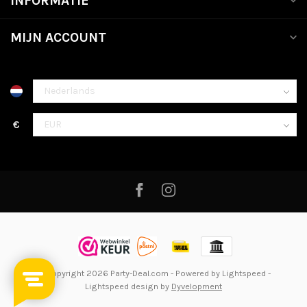
INFORMATIE
MIJN ACCOUNT
€
© Copyright 2026 Party-Deal.com
- Powered by
Lightspeed
-
Lightspeed design
by
Dyvelopment