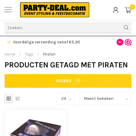
0
MENU
Voordelige verzending vanaf €5,95
Gratis ve
9.1
Home
/
Tags
/
Piraten
PRODUCTEN GETAGD MET PIRATEN
FILTERS