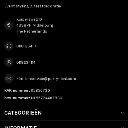
Event styling & feestdecoratie
Kuipersweg 19
4338PH Middelburg
The Netherlands
0118-234114
0118234114
klantenservice@party-deal.com
KVK nummer:
95856730
btw-nummer:
NL867346978B01
CATEGORIEËN