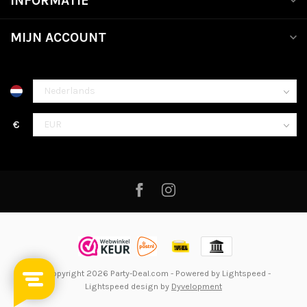
INFORMATIE
MIJN ACCOUNT
€
© Copyright 2026 Party-Deal.com
- Powered by
Lightspeed
-
Lightspeed design
by
Dyvelopment