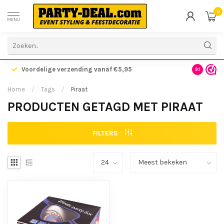
0
MENU
Voordelige verzending vanaf €5,95
Gratis ve
9.1
Home
/
Tags
/
Piraat
PRODUCTEN GETAGD MET PIRAAT
FILTERS