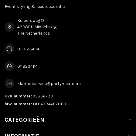
Event styling & feestdecoratie
Kuipersweg 19
4338PH Middelburg
The Netherlands
0118-234114
0118234114
klantenservice@party-deal.com
KVK nummer:
95856730
btw-nummer:
NL867346978B01
CATEGORIEËN