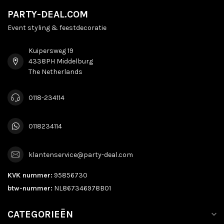
PARTY-DEAL.COM
Event styling & feestdecoratie
Kuipersweg 19
4338PH Middelburg
The Netherlands
0118-234114
0118234114
klantenservice@party-deal.com
KVK nummer:
95856730
btw-nummer:
NL867346978B01
CATEGORIEËN