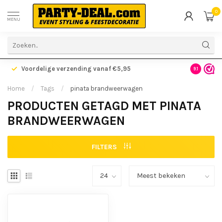
0
MENU
Voordelige verzending vanaf €5,95
Gratis ve
9.1
Home
/
Tags
/
pinata brandweerwagen
PRODUCTEN GETAGD MET PINATA
BRANDWEERWAGEN
FILTERS