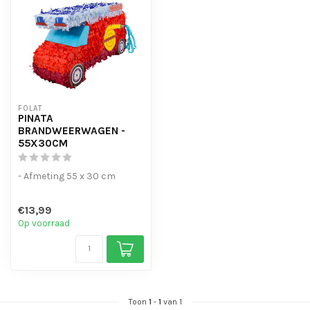
FOLAT
PINATA
BRANDWEERWAGEN -
55X30CM
- Afmeting 55 x 30 cm
€13,99
Op voorraad
Toon
1
-
1
van 1