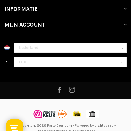
INFORMATIE
MIJN ACCOUNT
€
© Copyright 2026 Party-Deal.com
- Powered by
Lightspeed
-
Lightspeed design
by
Dyvelopment