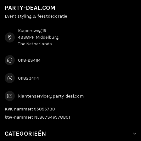
PARTY-DEAL.COM
Event styling & feestdecoratie
Kuipersweg 19
4338PH Middelburg
The Netherlands
0118-234114
0118234114
klantenservice@party-deal.com
KVK nummer:
95856730
btw-nummer:
NL867346978B01
CATEGORIEËN