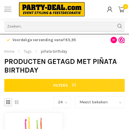
0
MENU
Voordelige verzending vanaf €5,95
Gratis ve
9.1
Home
/
Tags
/
piñata birthday
PRODUCTEN GETAGD MET PIÑATA
BIRTHDAY
FILTERS