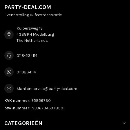
PARTY-DEAL.COM
Event styling & feestdecoratie
Kuipersweg 19
4338PH Middelburg
The Netherlands
0118-234114
0118234114
klantenservice@party-deal.com
KVK nummer:
95856730
btw-nummer:
NL867346978B01
CATEGORIEËN