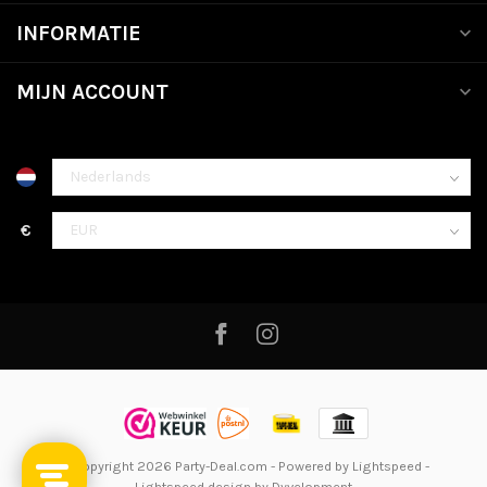
INFORMATIE
MIJN ACCOUNT
€
© Copyright 2026 Party-Deal.com
- Powered by
Lightspeed
-
Lightspeed design
by
Dyvelopment