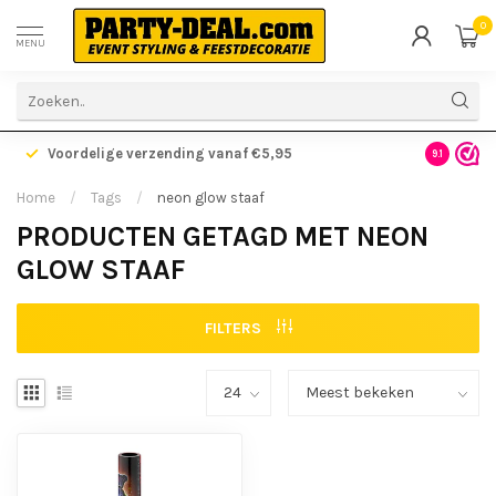
0
MENU
Voordelige verzending vanaf €5,95
Gratis ve
9.1
Home
/
Tags
/
neon glow staaf
PRODUCTEN GETAGD MET NEON
GLOW STAAF
FILTERS