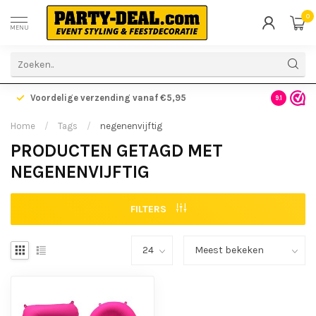
0
MENU
Voordelige verzending vanaf €5,95
Gratis ve
9.1
Home
/
Tags
/
negenenvijftig
PRODUCTEN GETAGD MET
NEGENENVIJFTIG
FILTERS