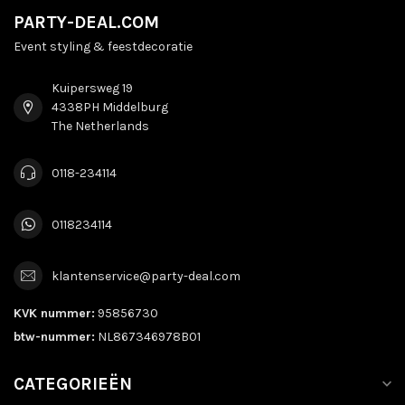
PARTY-DEAL.COM
Event styling & feestdecoratie
Kuipersweg 19
4338PH Middelburg
The Netherlands
0118-234114
0118234114
klantenservice@party-deal.com
KVK nummer:
95856730
btw-nummer:
NL867346978B01
CATEGORIEËN