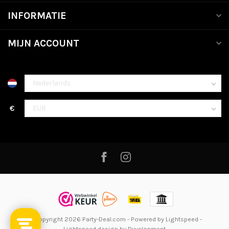
INFORMATIE
MIJN ACCOUNT
€
© Copyright 2026 Party-Deal.com
- Powered by
Lightspeed
-
Lightspeed design
by
Dyvelopment