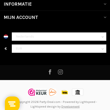
INFORMATIE
MIJN ACCOUNT
€
© Copyright 2026 Party-Deal.com
- Powered by
Lightspeed
-
Lightspeed design
by
Dyvelopment