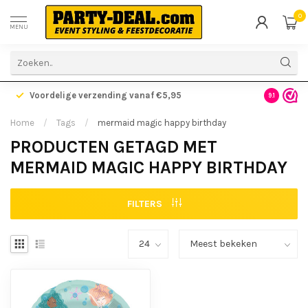
0
MENU
Voordelige verzending vanaf €5,95
Gratis ve
9.1
Home
/
Tags
/
mermaid magic happy birthday
PRODUCTEN GETAGD MET
MERMAID MAGIC HAPPY BIRTHDAY
FILTERS