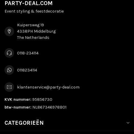
PARTY-DEAL.COM
Event styling & feestdecoratie
Kuipersweg 19
4338PH Middelburg
The Netherlands
0118-234114
0118234114
klantenservice@party-deal.com
KVK nummer:
95856730
btw-nummer:
NL867346978B01
CATEGORIEËN