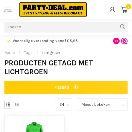
0
MENU
Voordelige verzending vanaf €5,95
Gratis ve
9.1
Home
/
Tags
/
lichtgroen
PRODUCTEN GETAGD MET
LICHTGROEN
FILTERS