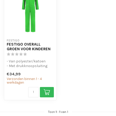
FESTIGO
FESTIGO OVERALL
GROEN VOOR KINDEREN
- Van polyester/katoen
- Met drukknoopsluiting
- Elastiek in de taille
€34,99
Verzonden binnen 1 - 4
werkdagen
Toon
1
-
1
van 1