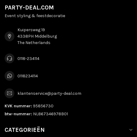
PARTY-DEAL.COM
Event styling & feestdecoratie
Kuipersweg 19
4338PH Middelburg
The Netherlands
0118-234114
0118234114
klantenservice@party-deal.com
KVK nummer:
95856730
btw-nummer:
NL867346978B01
CATEGORIEËN