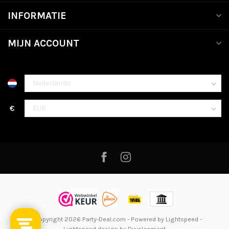
INFORMATIE
MIJN ACCOUNT
€
© Copyright 2026 Party-Deal.com
- Powered by
Lightspeed
-
Lightspeed design
by
Dyvelopment